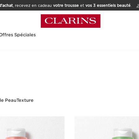
’achat
, recevez en cadeau
votre trousse
et
vos 3 essentiels beauté
.
J
Offres Spéciales
de Peau
Texture