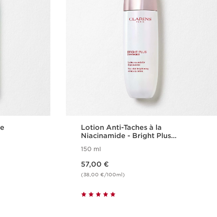
te
Lotion Anti-Taches à la
Niacinamide - Bright Plus
[Advanced]
150 ml
Nouveau prix 57,00 €
57,00 €
(38,00 €/100ml)
de
Achat rapide