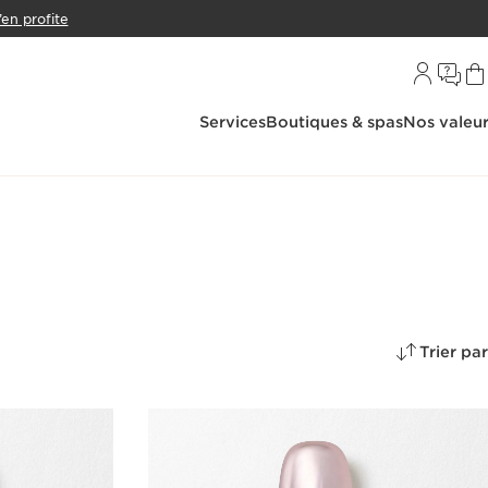
’en profite
Services
Boutiques & spas
Nos valeu
Trier par