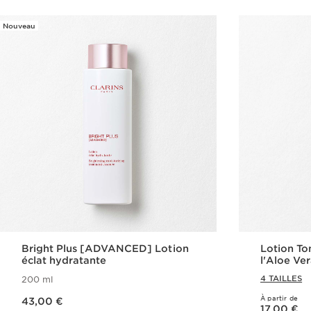
Nouveau
Bright Plus [ADVANCED] Lotion
Lotion To
éclat hydratante
l'Aloe Ve
4 TAILLES
200 ml
Nouveau prix 43,00 €
À partir de
43,00 €
Nouveau prix 17,00 €
17,00 €