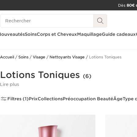
Dès
80€ d
ALLER AU CONTENU
Historique des recherches
CONSULTER LE PIED DE PAGE
OUTIL D'ACCESSIBILITÉ
Nouveautés
Soins
Corps et Cheveux
Maquillage
Guide cadeaux
Accueil
Soins
Visage
Nettoyants Visage
Lotions Toniques
Lotions Toniques
(6)
Lire plus
Filtres (1)
Prix
Collections
Préoccupation Beauté
Âge
Type 