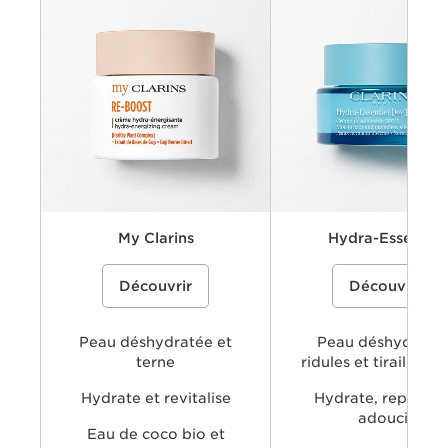
Préoccupations
Principaux avantages
Ingrédients clés
Textures disponibles
My Clarins
Hydra-Essentiel
Une crème-gel hydratante à base
30,00 €
Une gamme de soins hydrata
Découvrir
Découvrir
d'eau de coco bio et d'extrait de rose
contenant le Hyaluronic Powe
des Alpes pour hydrater, énergiser et
Complex de Clarins, associan
raviver l'éclat naturel de la peau
l'acide hyaluronique doublem
concentré et l'extrait de kal
Peau déshydratée et
officinal, pour visiblement rep
Peau déshydratée
lisser et apaiser la peau, tout 
terne
ridules et tirailleme
apportant une hydratation lo
tenue.
Hydrate et revitalise
Hydrate, repulpe 
adoucit
Eau de coco bio et