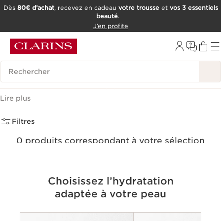
Dès
80€ d’achat
, recevez en cadeau
votre trousse
et
vos 3 essentiels
beauté
.
ALLER AU CONTENU
J’en profite
CONSULTER LE PIED DE PAGE
OUTIL D'ACCESSIBILITÉ
Historique des recherches
Crèmes de Jour
(0)
Lire plus
Filtres
0 produits correspondant à votre sélection
Réinitialiser tous les filtres
Choisissez l’hydratation
adaptée à votre peau
Criteria