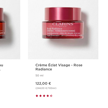
au
Crème Éclat Visage - Rose
Radiance
50 ml
Nouveau prix 122,00 €
122,00 €
(244,00 €/100ml)
e
Achat rapide