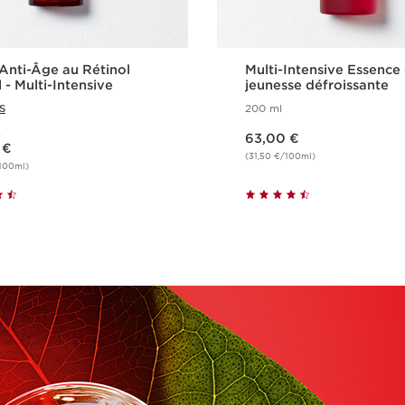
Anti-Âge au Rétinol
Multi-Intensive Essence
​ - Multi-Intensive
jeunesse défroissante
S
200 ml
Nouveau prix 63,00 €
e
63,00 €
 €
(31,50 €/100ml)
/100ml)
Achat rapide
Achat rapid