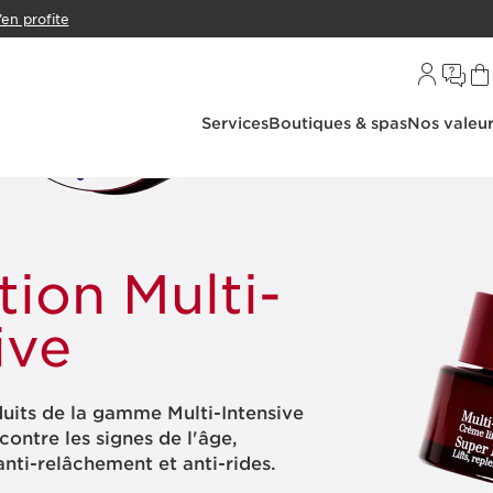
’en profite
Services
Boutiques & spas
Nos valeu
tion Multi-
ive
uits de la gamme Multi-Intensive
contre les signes de l'âge,
 anti-relâchement et anti-rides.