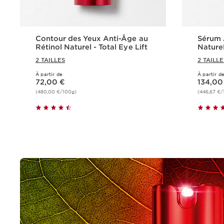
Contour des Yeux Anti-Âge au
Sérum 
Rétinol Naturel - Total Eye Lift
Naturel
2 TAILLES
2 TAILLE
À partir de
À partir d
Nouveau prix 72,00 €
Nouveau prix 134,00 €
72,00 €
134,00
(480,00 €/100g)
(446,67 €
Achat rapide