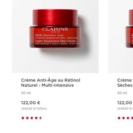
Crème Anti-Âge au Rétinol
Crème 
Naturel - Multi-Intensive
Sèches 
Intensi
50 ml
50 ml
Nouveau prix 122,00 €
Nouveau prix 122,00 €
122,00 €
122,00
(244,00 €/100ml)
(244,00 €
Achat rapide