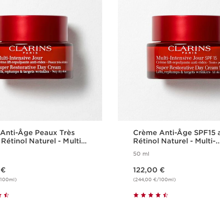
Anti-Âge Peaux Très
Crème Anti-Âge SPF15 
Rétinol Naturel - Multi-
Rétinol Naturel - Multi-
ve
Intensive
50 ml
Nouveau prix 122,00 €
 €
122,00 €
/100ml)
(244,00 €/100ml)
Achat rapide
Achat rapid