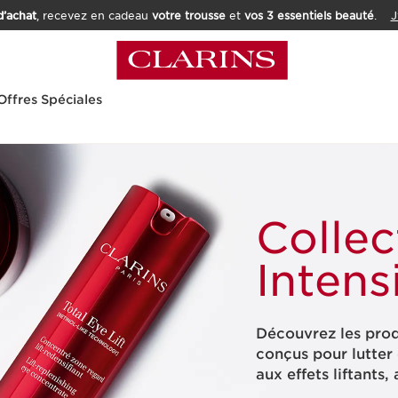
’achat
, recevez en cadeau
votre trousse
et
vos 3 essentiels beauté
.
J
Offres Spéciales
Collec
Intens
Découvrez les prod
conçus pour lutter 
aux effets liftants,