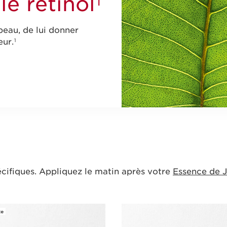
le rétinol
1
peau, de lui donner
eur.
1
écifiques. Appliquez le matin après votre
Essence de 
te