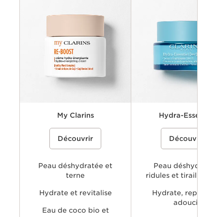
Préoccupations
Principaux avantages
Ingrédients clés
Textures disponibles
My Clarins
Hydra-Essentiel
Une crème-gel hydratante à base
30,00 €
Une gamme de soins hydrata
Découvrir
Découvrir
d'eau de coco bio et d'extrait de rose
contenant le Hyaluronic Powe
des Alpes pour hydrater, énergiser et
Complex de Clarins, associan
raviver l'éclat naturel de la peau
l'acide hyaluronique doublem
concentré et l'extrait de kal
Peau déshydratée et
officinal, pour visiblement rep
Peau déshydratée
lisser et apaiser la peau, tout 
terne
ridules et tirailleme
apportant une hydratation lo
tenue.
Hydrate et revitalise
Hydrate, repulpe 
adoucit
Eau de coco bio et