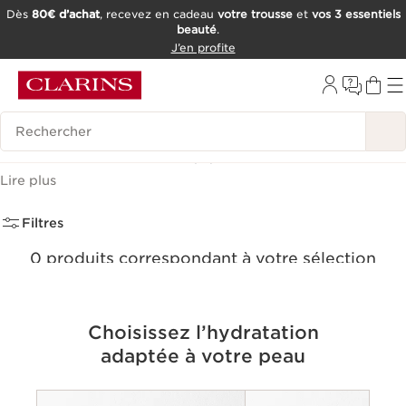
Dès
80€ d’achat
, recevez en cadeau
votre trousse
et
vos 3 essentiels
beauté
.
ALLER AU CONTENU
J’en profite
CONSULTER LE PIED DE PAGE
OUTIL D'ACCESSIBILITÉ
Historique des recherches
Crèmes de Jour
(0)
Lire plus
Filtres
0 produits correspondant à votre sélection
Réinitialiser tous les filtres
Choisissez l’hydratation
adaptée à votre peau
Criteria