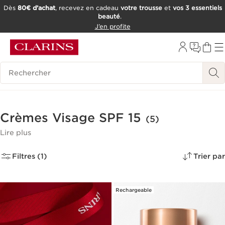
Dès
80€ d’achat
, recevez en cadeau
votre trousse
et
vos 3 essentiels
beauté
.
ALLER AU CONTENU
J’en profite
CONSULTER LE PIED DE PAGE
OUTIL D'ACCESSIBILITÉ
Historique des recherches
Crèmes Visage SPF 15
(5)
Lire plus
Filtres (1)
Trier par
Rechargeable