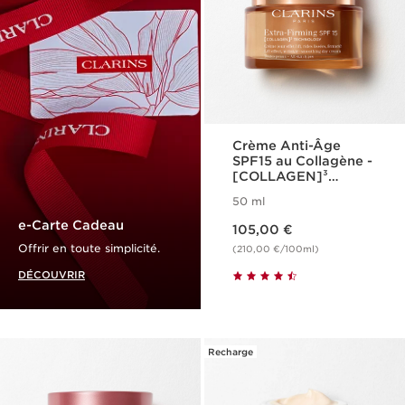
Crème Anti-Âge
SPF15 au Collagène -
[COLLAGEN]³
Technology - Extra-
50 ml
Firming
Nouveau prix 105,00 €
e-Carte Cadeau
105,00 €
Offrir en toute simplicité.
(210,00 €/100ml)
DÉCOUVRIR
Recharge