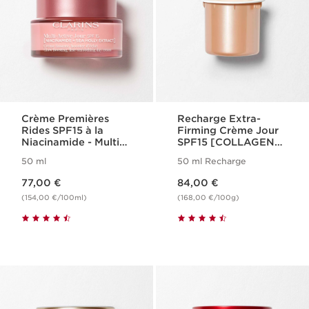
Crème Premières
Recharge Extra-
Rides SPF15 à la
Firming Crème Jour
Niacinamide - Multi-
SPF15 [COLLAGEN]³
Active
Technology
50 ml
50 ml Recharge
Nouveau prix 77,00 €
Nouveau prix 84,00 €
77,00 €
84,00 €
(154,00 €/100ml)
(168,00 €/100g)