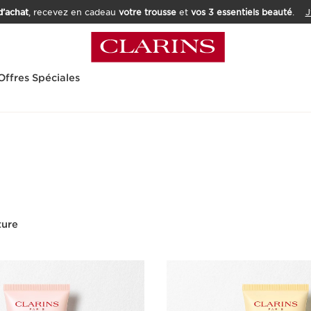
’achat
, recevez en cadeau
votre trousse
et
vos 3 essentiels beauté
.
J
Offres Spéciales
ture