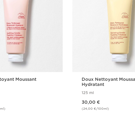
toyant Moussant
Doux Nettoyant Mouss
Hydratant
125 ml
Nouveau prix 30,00 €
30,00 €
ml)
(24,00 €/100ml)
Achat rapide
Achat rapi