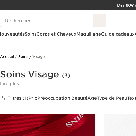
Dès
80€ d
ALLER AU CONTENU
Historique des recherches
CONSULTER LE PIED DE PAGE
OUTIL D'ACCESSIBILITÉ
Nouveautés
Soins
Corps et Cheveux
Maquillage
Guide cadeaux
Accueil
Soins
Visage
Soins Visage
(3)
Lire plus
Filtres (1)
Prix
Préoccupation Beauté
Âge
Type de Peau
Tex