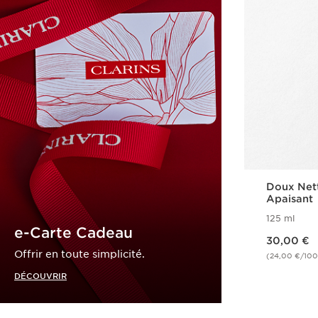
Doux Net
Apaisant
125 ml
e-Carte Cadeau
Nouveau prix 30,00 €
30,00 €
Offrir en toute simplicité.
(24,00 €/100
DÉCOUVRIR