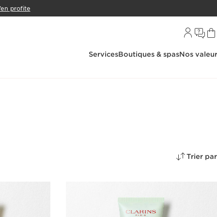
’en profite
Services
Boutiques & spas
Nos valeu
Trier par