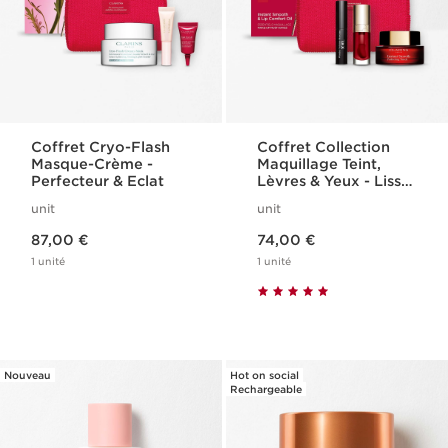
Coffret Cryo-Flash
Coffret Collection
Masque-Crème -
Maquillage Teint,
Perfecteur & Eclat
Lèvres & Yeux - Lisse
Minute Base
unit
unit
Comblante
Nouveau prix 87,00 €
Nouveau prix 74,00 €
87,00 €
74,00 €
1 unité
1 unité
Nouveau
Hot on social
Rechargeable