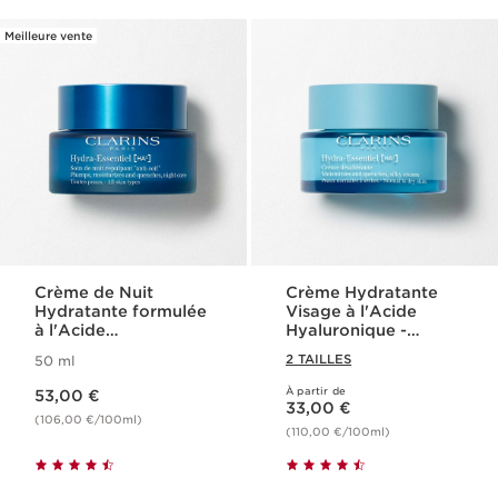
Meilleure vente
Crème de Nuit
Crème Hydratante
Hydratante formulée
Visage à l'Acide
à l'Acide
Hyaluronique -
Hyaluronique -
Hydra-Essentiel
2 TAILLES
50 ml
Hydra-Essentiel
Nouveau prix 53,00 €
À partir de
53,00 €
Nouveau prix 33,00 €
33,00 €
(106,00 €/100ml)
(110,00 €/100ml)