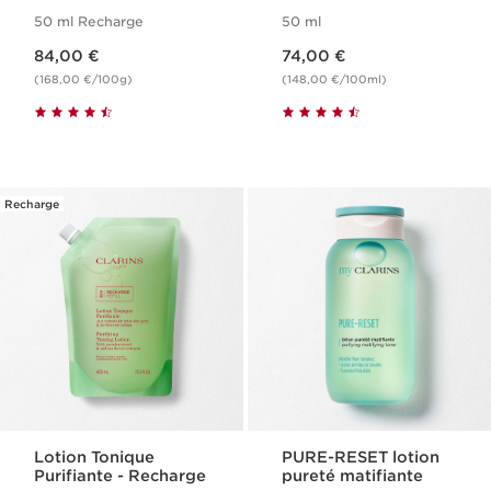
Energy
50 ml Recharge
50 ml
[COLLAGEN]³
Nouveau prix 84,00 €
Nouveau prix 74,00 €
TECHNOLOGY
84,00 €
74,00 €
(168,00 €/100g)
(148,00 €/100ml)
Recharge
Lotion Tonique
PURE-RESET lotion
Purifiante - Recharge
pureté matifiante