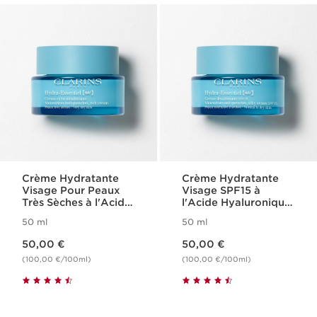
Crème Hydratante
Crème Hydratante
Visage Pour Peaux
Visage SPF15 à
Très Sèches à l'Acide
l'Acide Hyaluronique
Hyaluronique -
- Hydra-Essentiel
50 ml
50 ml
Hydra-Essentiel
Nouveau prix 50,00 €
Nouveau prix 50,00 €
50,00 €
50,00 €
(100,00 €/100ml)
(100,00 €/100ml)