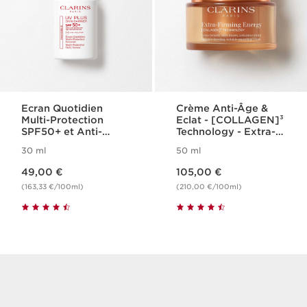
Ecran Quotidien
Crème Anti-Âge &
Multi-Protection
Eclat - [COLLAGEN]³
SPF50+ et Anti-
Technology - Extra-
Pollution - UV Plus
Firming Energy
30 ml
50 ml
Skin Barrier
Nouveau prix 49,00 €
Nouveau prix 105,00 €
49,00 €
105,00 €
(163,33 €/100ml)
(210,00 €/100ml)