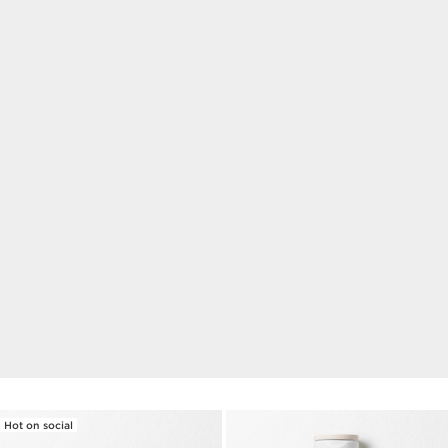
DU 5 AU 19 AOÛT INCLUS
L'été avec Clarins ​
Dès
80€ d'achat,
recevez
votre trousse
et
vos 3
essentiels beauté
en cadeau​.
Et dès
100€ d'achat,
recevez en plus
votre tote bag de
l'été
en cadeau.
J'EN PROFITE
Hot on social