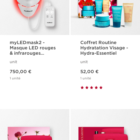
myLEDmask2 -
Coffret Routine
Masque LED rouges
Hydratation Visage -
& infrarouges
Hydra-Essentiel
stimulant le
unit
unit
collagène - Visage +
Nouveau prix 750,00 €
Nouveau prix 52,00 €
cou
750,00 €
52,00 €
1 unité
1 unité