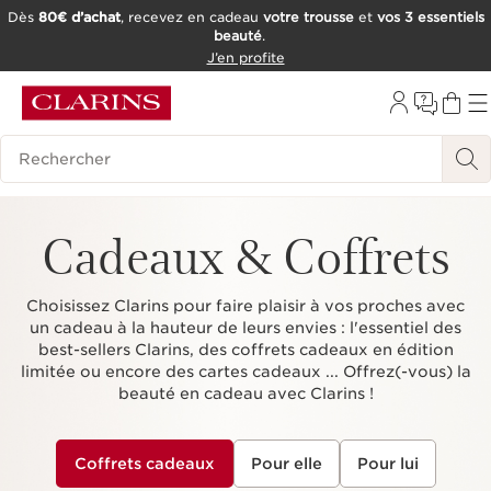
Dès
80€ d’achat
, recevez en cadeau
votre trousse
et
vos 3 essentiels
beauté
.
ALLER AU CONTENU
J’en profite
CONSULTER LE PIED DE PAGE
OUTIL D'ACCESSIBILITÉ
Historique des recherches
Cadeaux & Coffrets
Choisissez Clarins pour faire plaisir à vos proches avec
un cadeau à la hauteur de leurs envies : l'essentiel des
best-sellers Clarins, des coffrets cadeaux en édition
limitée ou encore des cartes cadeaux ... Offrez(-vous) la
beauté en cadeau avec Clarins !
Coffrets cadeaux
Pour elle
Pour lui