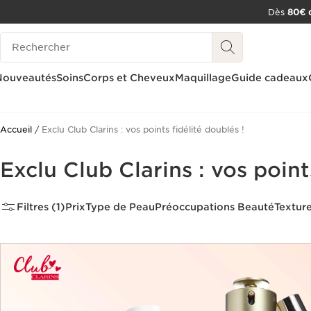
Dès
80€ d
ALLER AU CONTENU
Historique des recherches
CONSULTER LE PIED DE PAGE
OUTIL D'ACCESSIBILITÉ
Nouveautés
Soins
Corps et Cheveux
Maquillage
Guide cadeaux
Accueil
Exclu Club Clarins : vos points fidélité doublés !
Exclu Club Clarins : vos point
Filtres (1)
Prix
Type de Peau
Préoccupations Beauté
Textur