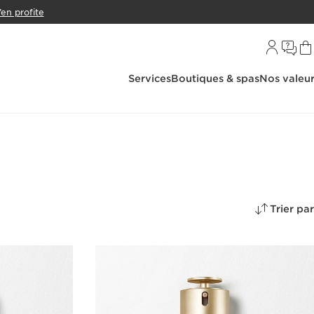
’en profite
Services
Boutiques & spas
Nos valeu
Trier par