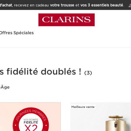
’achat
, recevez en cadeau
votre trousse
et
vos 3 essentiels beauté
.
J
Offres Spéciales
s fidélité doublés !
(3)
e
Âge
Meilleure vente