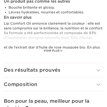
Un produit pas comme les autres
Bouche brillante et glossy.
Lèvres hydratées, nourries et confortables.
En savoir plus
Lip Comfort Oil annonce clairement la couleur : elle est
sans compromis sur la brillance, la nutrition et le confort.
Sa formule a été perfectionnée et composée de 93%
d’ingrédients d’origine naturelle dont 30% d’huiles
végétales ultra-nourrissantes de jojoba bio, de noisette
et de l’extrait star d’huile de rose musquée bio. En plus
VOIR PLUS
d’apporter nutrition et confort, cet extrait contribue à
renforcer la fonction barrière et donc protéger des
agressions extérieures.
Lip Comfort Oil, un cocktail d’huiles unique qui offre aux
Des résultats prouvés
lèvres un véritable bain de soin hydratant, nourrissant,
protecteur et réparateur. Elles sont adoucies, apaisées
et hydratées immédiatement et durablement. Vous
Composition
n'avez pas trouvé votre teinte ? Découvrez notre Lip Oil
Factory et créez votre teinte sur-mesure
Le plus Clarins
Bon pour la peau, meilleur pour la
ALLER AU CONTENU
Pour des lèvres plus belles au réveil, appliquez Huile
Confort Lèvres avant de vous coucher (et après vous