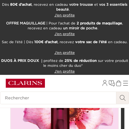
Dès
80€ d’achat
, recevez en cadeau
votre trousse
et
vos 3 essentiels
beauté
.
ALLER AU CONTENU
J’en profite
CONSULTER LE PIED DE PAGE
OFFRE MAQUILLAGE
| Pour l'achat de
2 produits de maquillage
,
recevez en cadeau
un miroir de poche
.
OUTIL D'ACCESSIBILITÉ
J’en profite
Sac de l'été | Dès
100€ d'achat
, recevez
votre sac de l'été
en cadeau.
J’en profite
DUOS À PRIX DOUX ｜
profitez de
25% de réduction
sur votre produit
Hot on social
Essayez-le
le moins cher du duo*
J’en profite
Historique des recherches