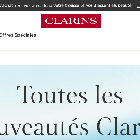
’achat
, recevez en cadeau
votre trousse
et
vos 3 essentiels beauté
.
J
Offres Spéciales
Toutes les
uveautés Clar