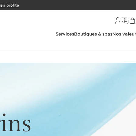
’en profite
Services
Boutiques & spas
Nos valeu
ins