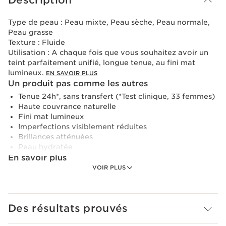
Description
Type de peau :
Peau mixte, Peau sèche, Peau normale,
Peau grasse
Texture :
Fluide
Utilisation :
A chaque fois que vous souhaitez avoir un
teint parfaitement unifié, longue tenue, au fini mat
lumineux.
EN SAVOIR PLUS
Un produit pas comme les autres
Tenue 24h*, sans transfert (*Test clinique, 33 femmes)
Haute couvrance naturelle
Fini mat lumineux
Imperfections visiblement réduites
Brillances atténuées
Peau hydratée
En savoir plus
VOIR PLUS
Ce fond de teint haute couvrance offre 24H* de tenue et
une sensation de confort qui résiste aux émotions grâce
à son innovation [Skin Fit Technology].
Des résultats prouvés
Skin Illusion Full Coverage est un fond de teint haute
couvrance qui offre 24H* de tenue et une sensation de