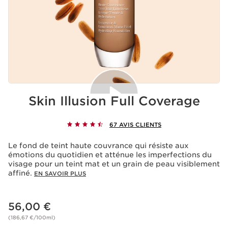
Skin Illusion Full Coverage
67 AVIS CLIENTS
Acceptation des cookies
La lecture de cette vidéo entraîne le dépôt de cookies
Le fond de teint haute couvrance qui résiste aux
de la part de Youtube, ayant pour finalité le
émotions du quotidien et atténue les imperfections du
fonctionnement du service ainsi que la publicité
visage pour un teint mat et un grain de peau visiblement
personnalisée. Pour en savoir plus, nous vous invitons à
affiné.
EN SAVOIR PLUS
consulter les politiques de confidentialité de
Youtube
et
de
Clarins
.
Si vous souhaitez lire la vidéo, vous devez donner votre
Nouveau prix 56,00 €
56,00 €
accord en cliquant ci-dessous.
Lire la vidéo
(186,67 €/100ml)