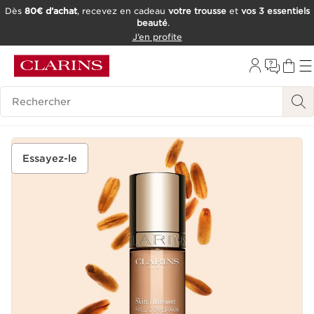
Dès
80€ d’achat
, recevez en cadeau
votre trousse
et
vos 3 essentiels
beauté
.
ALLER AU CONTENU
J’en profite
CONSULTER LE PIED DE PAGE
OUTIL D'ACCESSIBILITÉ
Historique des recherches
Essayez-le