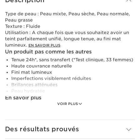
Description
Type de peau :
Peau mixte, Peau sèche, Peau normale,
Peau grasse
Texture :
Fluide
Utilisation :
A chaque fois que vous souhaitez avoir un
teint parfaitement unifié, longue tenue, au fini mat
lumineux.
EN SAVOIR PLUS
Un produit pas comme les autres
Tenue 24h*, sans transfert (*Test clinique, 33 femmes)
Haute couvrance naturelle
Fini mat lumineux
Imperfections visiblement réduites
Brillances atténuées
Peau hydratée
En savoir plus
VOIR PLUS
Ce fond de teint haute couvrance offre 24H* de tenue et
une sensation de confort qui résiste aux émotions grâce
à son innovation [Skin Fit Technology].
Des résultats prouvés
Skin Illusion Full Coverage est un fond de teint haute
couvrance qui offre 24H* de tenue et une sensation de