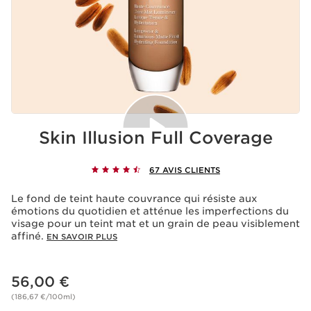
Skin Illusion Full Coverage
67 AVIS CLIENTS
Acceptation des cookies
La lecture de cette vidéo entraîne le dépôt de cookies
Le fond de teint haute couvrance qui résiste aux
de la part de Youtube, ayant pour finalité le
émotions du quotidien et atténue les imperfections du
fonctionnement du service ainsi que la publicité
visage pour un teint mat et un grain de peau visiblement
personnalisée. Pour en savoir plus, nous vous invitons à
affiné.
EN SAVOIR PLUS
consulter les politiques de confidentialité de
Youtube
et
de
Clarins
.
Si vous souhaitez lire la vidéo, vous devez donner votre
Nouveau prix 56,00 €
56,00 €
accord en cliquant ci-dessous.
Lire la vidéo
(186,67 €/100ml)