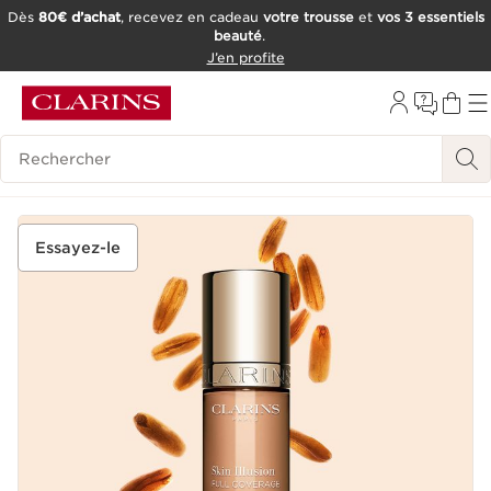
Dès
80€ d’achat
, recevez en cadeau
votre trousse
et
vos 3 essentiels
beauté
.
ALLER AU CONTENU
J’en profite
CONSULTER LE PIED DE PAGE
OUTIL D'ACCESSIBILITÉ
Historique des recherches
Essayez-le