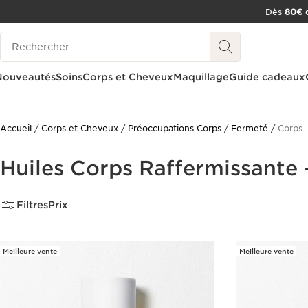
Dès
80€ d
ALLER AU CONTENU
Historique des recherches
CONSULTER LE PIED DE PAGE
OUTIL D'ACCESSIBILITÉ
Nouveautés
Soins
Corps et Cheveux
Maquillage
Guide cadeaux
Accueil
Corps et Cheveux
Préoccupations Corps
Fermeté
Corps
Huiles Corps Raffermissante 
Filtres
Prix
Meilleure vente
Meilleure vente