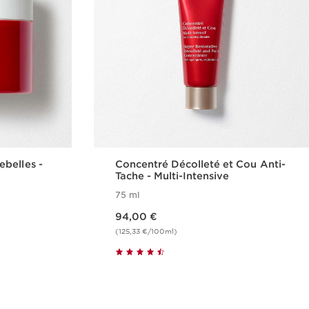
belles -
Concentré Décolleté et Cou Anti-
Tache - Multi-Intensive
75 ml
Nouveau prix 94,00 €
94,00 €
(125,33 €/100ml)
de
Achat rapide