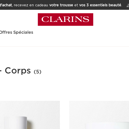
’achat
, recevez en cadeau
votre trousse
et
vos 3 essentiels beauté
.
J
Offres Spéciales
- Corps
(5)