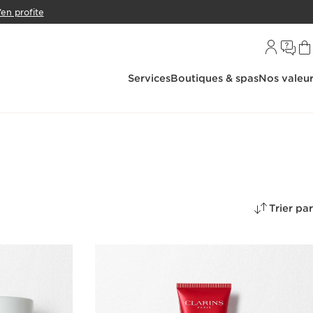
’en profite
Services
Boutiques & spas
Nos valeu
Trier par