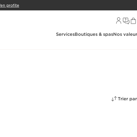
’en profite
Services
Boutiques & spas
Nos valeu
Trier par