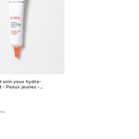
 soin yeux hydra-
t - Peaux jeunes -
0ml)
Achat rapide