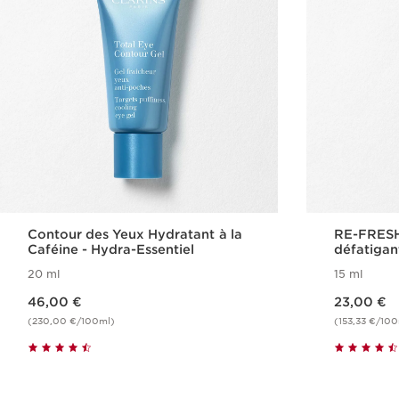
Contour des Yeux Hydratant à la
RE-FRESH
Caféine - Hydra-Essentiel
défatigan
Fraîcheur
20 ml
15 ml
Nouveau prix 46,00 €
Nouveau prix 23,00 €
46,00 €
23,00 €
(230,00 €/100ml)
(153,33 €/10
Achat rapide