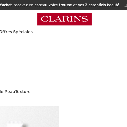
’achat
, recevez en cadeau
votre trousse
et
vos 3 essentiels beauté
.
J
Offres Spéciales
de Peau
Texture