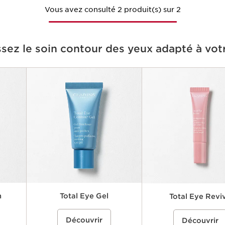
Vous avez consulté 2 produit(s) sur 2
ssez le soin contour des yeux adapté à vot
h
Total Eye Gel
Total Eye Revi
tour des
ce}%
Un gel contour des yeux rafraîchissant
%{Product=80081840 price}%
Un gel-crème anti-fatigue p
%{Product=80119164 p
Découvrir
lement
et léger qui aide à réduire visiblement
Découvrir
yeux qui aide à réduire vis