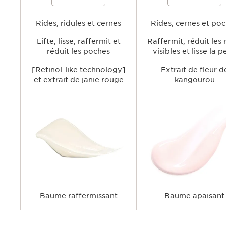
raffermir visiblement le contour des
l'apparence des ridules et des
yeux tout en lissant l'apparence des
atténuer les signes de fatigue
rides et ridules et en atténuant les
hydrater la zone délicate du 
cernes et les poches, pour un regard
Rides, ridules et cernes
des yeux pour un regard plus 
Rides, cernes et po
plus lumineux et plus jeune.
plus reposé.
Lifte, lisse, raffermit et
Raffermit, réduit les 
réduit les poches
visibles et lisse la 
[Retinol-like technology]
Extrait de fleur d
et extrait de janie rouge
kangourou
Baume raffermissant
Baume apaisant