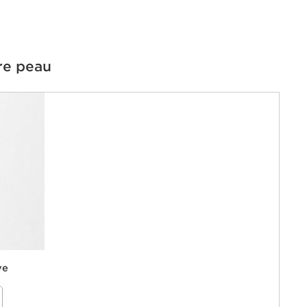
re peau
ve
our les
rice}%
iblement