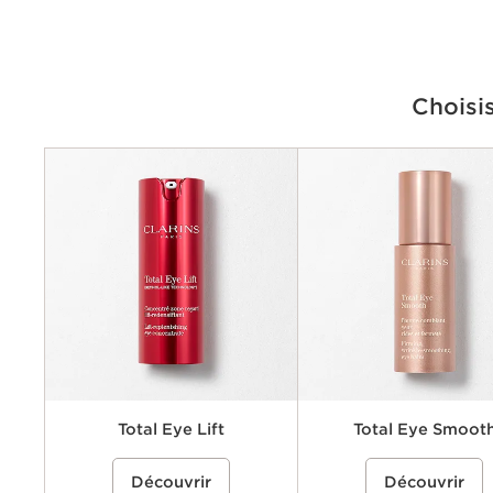
Choisi
Critères
Préoccupations
Avantages
Ingrédients clés
Texture
Total Eye Lift
Total Eye Smoot
Une crème pour les yeux
%{Product=80112544 price}%
Un baume lissant pour le con
%{Product=80081843 pri
Découvrir
Découvrir
rechargeable qui aide à lifter et
yeux qui aide à réduire visib