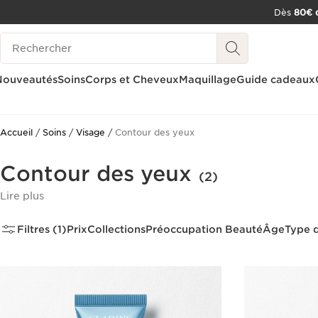
Dès
80€ d
ALLER AU CONTENU
Historique des recherches
CONSULTER LE PIED DE PAGE
OUTIL D'ACCESSIBILITÉ
Nouveautés
Soins
Corps et Cheveux
Maquillage
Guide cadeaux
Accueil
Soins
Visage
Contour des yeux
Contour des yeux
(2)
Lire plus
Filtres (1)
Prix
Collections
Préoccupation Beauté
Âge
Type 