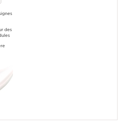
es ridules
s yeux,
x et plus
signes
ur des
idules
ère