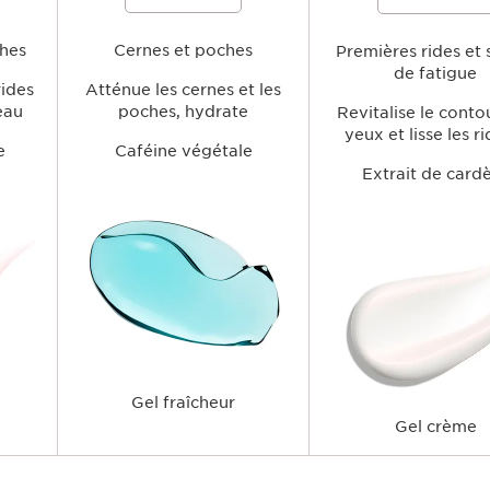
 rides, à
l'aspect des poches et des signes de
l'apparence des cernes et d
 et à
fatigue tout en hydratant la zone
tout en hydratant, lissant et
contour
délicate du contour des yeux, pour un
rafraîchissant le contour de
frais et
ches
regard plus lumineux et plus éveillé.
Cernes et poches
pour un regard plus lumineu
Premières rides et 
reposé.
de fatigue
rides
Atténue les cernes et les
peau
poches, hydrate
Revitalise le conto
yeux et lisse les r
e
Caféine végétale
Extrait de card
Gel fraîcheur
Gel crème