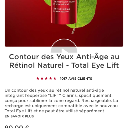
Contour des Yeux Anti-Âge au
Rétinol Naturel - Total Eye Lift
Acceptation des cookies
1017 AVIS CLIENTS
La lecture de cette vidéo entraîne le dépôt de cookies
de la part de Youtube, ayant pour finalité le
Un contour des yeux au rétinol naturel anti-âge
fonctionnement du service ainsi que la publicité
intégrant l’expertise "LIFT" Clarins, spécifiquement
personnalisée. Pour en savoir plus, nous vous invitons à
conçu pour sublimer la zone regard. Rechargeable. La
consulter les politiques de confidentialité de
Youtube
et
de
Clarins
.
recharge est uniquement compatible avec le nouveau
Si vous souhaitez lire la vidéo, vous devez donner votre
Total Eye Lift et ne peut être utilisé séparément.
accord en cliquant ci-dessous.
Lire la vidéo
EN SAVOIR PLUS
Nouveau prix 90,00 €
90,00 €