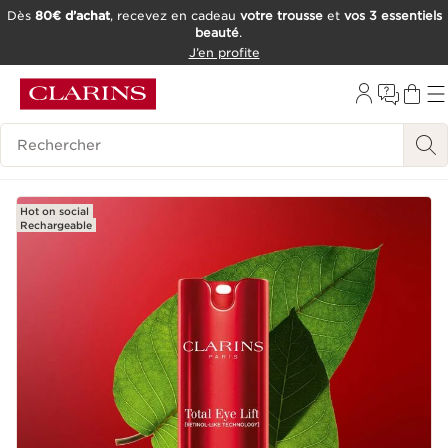
Dès
80€ d’achat
, recevez en cadeau
votre trousse
et
vos 3 essentiels
beauté
.
ALLER AU CONTENU
J’en profite
CONSULTER LE PIED DE PAGE
OUTIL D'ACCESSIBILITÉ
Historique des recherches
Hot on social
Rechargeable