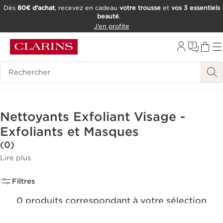
Dès
80€ d’achat
, recevez en cadeau
votre trousse
et
vos 3 essentiels
beauté
.
ALLER AU CONTENU
J’en profite
CONSULTER LE PIED DE PAGE
OUTIL D'ACCESSIBILITÉ
Historique des recherches
Nettoyants Exfoliant Visage -
Exfoliants et Masques
(0)
Lire plus
Filtres
0 produits correspondant à votre sélection