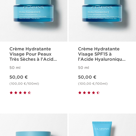
Crème Hydratante
Crème Hydratante
Visage Pour Peaux
Visage SPF15 à
Très Sèches à l'Acide
l'Acide Hyaluronique
Hyaluronique -
- Hydra-Essentiel
50 ml
50 ml
Hydra-Essentiel
Nouveau prix 50,00 €
Nouveau prix 50,00 €
50,00 €
50,00 €
(100,00 €/100ml)
(100,00 €/100ml)