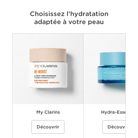
Choisissez l’hydratation
adaptée à votre peau
Criteria
Préoccupations
Principaux avantages
Ingrédients clés
Textures disponibles
My Clarins
Hydra-Essentiel
Une crème-gel hydratante à base
30,00 €
Une gamme de soins hydrata
Découvrir
Découvrir
d'eau de coco bio et d'extrait de rose
contenant le Hyaluronic Powe
des Alpes pour hydrater, énergiser et
Complex de Clarins, associan
raviver l'éclat naturel de la peau
l'acide hyaluronique doublem