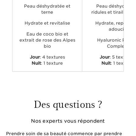
concentré et l'extrait de kal
Peau déshydratée et
officinal, pour visiblement rep
Peau déshydratée
lisser et apaiser la peau, tout 
terne
ridules et tirailleme
apportant une hydratation lo
tenue.
Hydrate et revitalise
Hydrate, repulpe 
adoucit
Eau de coco bio et
extrait de rose des Alpes
Hyaluronic Powe
bio
Complex
Jour
: 4 textures
Jour
: 5 textures
Nuit
: 1 texture
Nuit
: 1 texture
Des questions ?
Nos experts vous répondent
Prendre soin de sa beauté commence par prendre