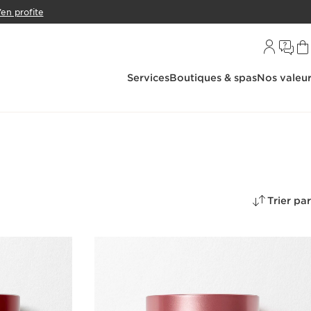
’en profite
Services
Boutiques & spas
Nos valeu
Trier par