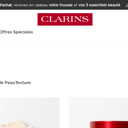
’achat
, recevez en cadeau
votre trousse
et
vos 3 essentiels beauté
.
J
Offres Spéciales
de Peau
Texture