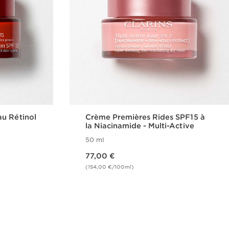
u Rétinol
Crème Premières Rides SPF15 à
e
la Niacinamide - Multi-Active
50 ml
Nouveau prix 77,00 €
77,00 €
(154,00 €/100ml)
de
Achat rapide