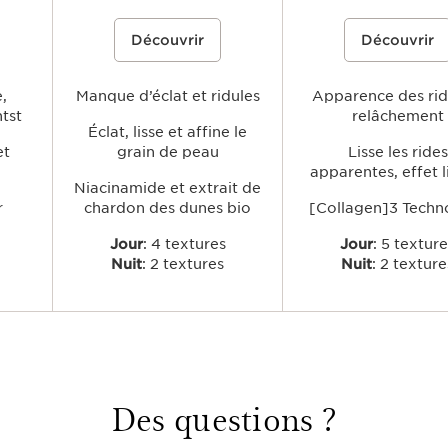
nts
Une gamme de soins anti-âge,
Une gamme de soins qui cib
Découvrir
Découvrir
r
formulée à partir du Skin Charger
signes visibles de l'âge liés 
t de
Complex, associant 2 % de
diminution de production d
ent
niacinamide et un extrait de chardon
collagène grâce à la [Colla
anchoé
des dunes biologique, pour lisser
Technology, pour lisser visi
ulper,
,
visiblement les ridules, affiner le grain
Manque d’éclat et ridules
rides, raffermir, repulper et
Apparence des rid
en lui
de peau et révéler un teint éclatant.
les contours du visage.
ntst
relâchement
ngue-
Éclat, lisse et affine le
et
grain de peau
Lisse les rides
apparentes, effet l
Niacinamide et extrait de
r
chardon des dunes bio
[Collagen]3 Techn
Jour
: 4 textures
Jour
: 5 textur
Nuit
: 2 textures
Nuit
: 2 texture
Des questions ?