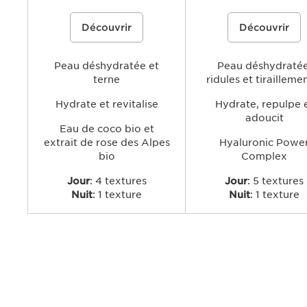
Une crème-gel hydratante à base
30,00 €
Une gamme de soins hydrata
Découvrir
Découvrir
d'eau de coco bio et d'extrait de rose
contenant le Hyaluronic Powe
des Alpes pour hydrater, énergiser et
Complex de Clarins, associan
raviver l'éclat naturel de la peau
l'acide hyaluronique doublem
concentré et l'extrait de kal
Peau déshydratée et
officinal, pour visiblement rep
Peau déshydratée
lisser et apaiser la peau, tout 
terne
ridules et tirailleme
apportant une hydratation lo
tenue.
Hydrate et revitalise
Hydrate, repulpe 
adoucit
Eau de coco bio et
extrait de rose des Alpes
Hyaluronic Powe
bio
Complex
Jour
: 4 textures
Jour
: 5 textures
Nuit
: 1 texture
Nuit
: 1 texture