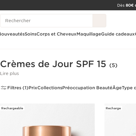
Dès
80€ d
ALLER AU CONTENU
Historique des recherches
CONSULTER LE PIED DE PAGE
OUTIL D'ACCESSIBILITÉ
Nouveautés
Soins
Corps et Cheveux
Maquillage
Guide cadeaux
Accueil
Soins
Visage
Crèmes de jour
Crèmes de Jour SPF 15
(5)
Lire plus
Filtres (1)
Prix
Collections
Préoccupation Beauté
Âge
Type 
Rechargeable
Recharge