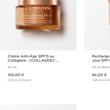
Crème Anti-Âge SPF15 au
Recharge
Collagène - [COLLAGEN]³
Jour SPF
Technology - Extra-Firming
Technolo
50 ml
50 ml Rech
Nouveau prix 105,00 €
Nouveau prix 84,00 €
105,00 €
84,00 €
(210,00 €/100ml)
(168,00 €/10
Achat rapide