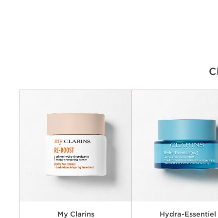
C
Criteria
Préoccupations
Principaux avantages
Ingrédients clés
Textures disponibles
My Clarins
Hydra-Essentiel