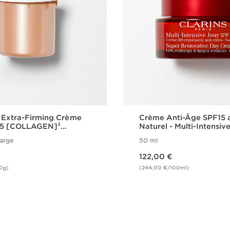
 Extra-Firming Crème
Crème Anti-Âge SPF15 a
15 [COLLAGEN]³
Naturel - Multi-Intensiv
gy
arge
50 ml
Nouveau prix 122,00 €
122,00 €
0g)
(244,00 €/100ml)
Achat rapide
Achat rapi