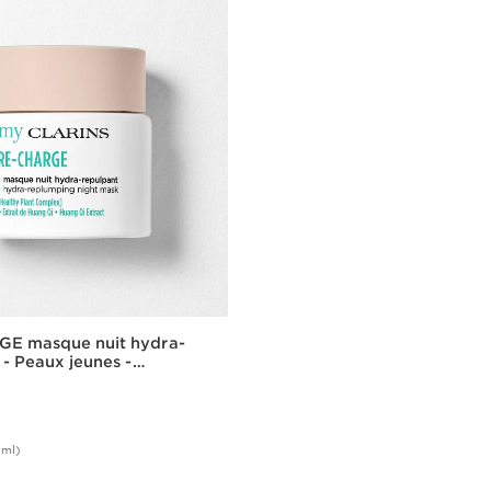
E masque nuit hydra-
 - Peaux jeunes -
nt
0ml)
Achat rapide