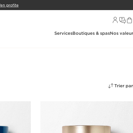
’en profite
Services
Boutiques & spas
Nos valeu
Trier par