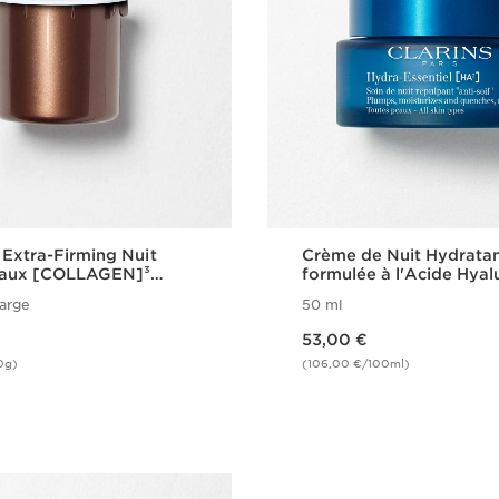
Extra-Firming Nuit
Crème de Nuit Hydrata
eaux [COLLAGEN]³
formulée à l'Acide Hyal
gy
Hydra-Essentiel
arge
50 ml
Nouveau prix 53,00 €
53,00 €
0g)
(106,00 €/100ml)
Achat rapide
Achat rapi