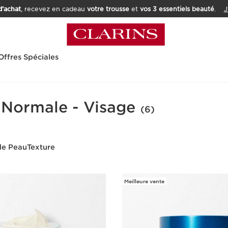
’achat
, recevez en cadeau
votre trousse
et
vos 3 essentiels beauté
.
J
Offres Spéciales
 Normale - Visage
(6)
de Peau
Texture
Meilleure vente