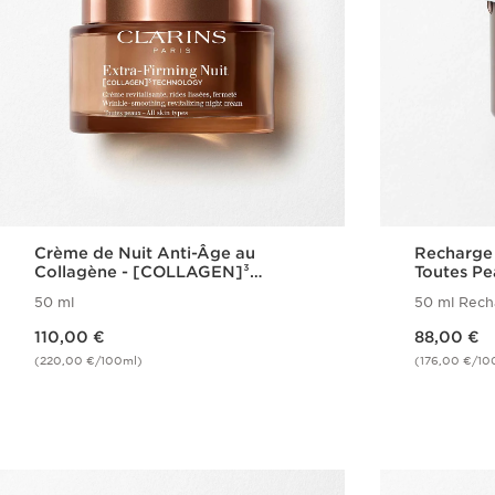
Crème de Nuit Anti-Âge au
Recharge 
Collagène - [COLLAGEN]³
Toutes P
Technology - Extra-Firming
Technolo
50 ml
50 ml Rech
Nouveau prix 110,00 €
Nouveau prix 88,00 €
110,00 €
88,00 €
(220,00 €/100ml)
(176,00 €/10
Achat rapide