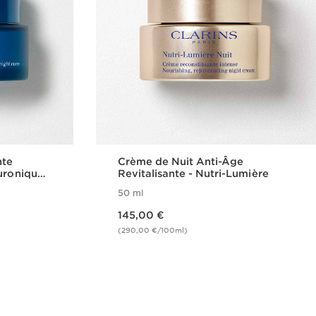
nte
Crème de Nuit Anti-Âge
uronique -
Revitalisante - Nutri-Lumière
50 ml
Nouveau prix 145,00 €
145,00 €
(290,00 €/100ml)
de
Achat rapide