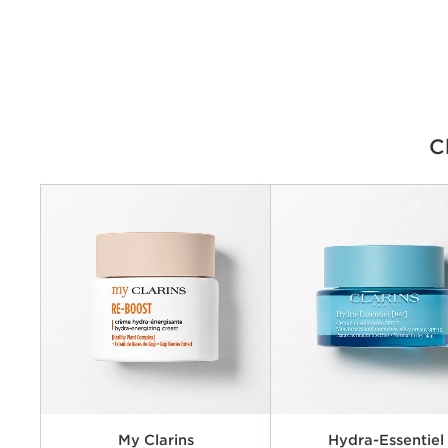
C
Criteria
Préoccupations
Principaux avantages
Ingrédients clés
Textures disponibles
My Clarins
Hydra-Essentiel