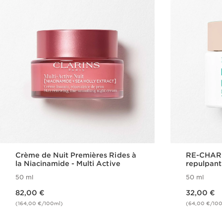
Crème de Nuit Premières Rides à
RE-CHARG
la Niacinamide - Multi Active
repulpant
Désaltéra
50 ml
50 ml
Nouveau prix 82,00 €
Nouveau prix 32,00 €
82,00 €
32,00 €
(164,00 €/100ml)
(64,00 €/10
Achat rapide