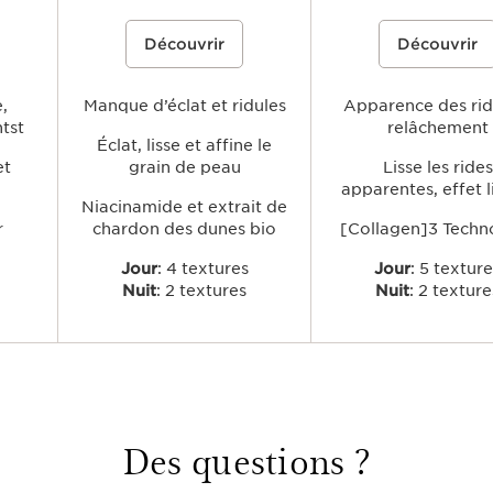
nts
Une gamme de soins anti-âge,
Une gamme de soins qui cib
Découvrir
Découvrir
r
formulée à partir du Skin Charger
signes visibles de l'âge liés 
t de
Complex, associant 2 % de
diminution de production d
ent
niacinamide et un extrait de chardon
collagène grâce à la [Colla
anchoé
des dunes biologique, pour lisser
Technology, pour lisser visi
ulper,
,
visiblement les ridules, affiner le grain
Manque d’éclat et ridules
rides, raffermir, repulper et
Apparence des rid
en lui
de peau et révéler un teint éclatant.
les contours du visage.
ntst
relâchement
ngue-
Éclat, lisse et affine le
et
grain de peau
Lisse les rides
apparentes, effet l
Niacinamide et extrait de
r
chardon des dunes bio
[Collagen]3 Techn
Jour
: 4 textures
Jour
: 5 textur
Nuit
: 2 textures
Nuit
: 2 texture
Des questions ?