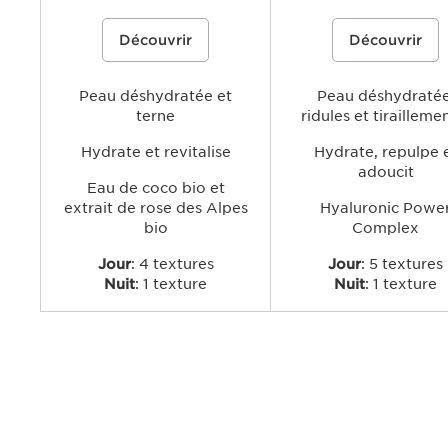
Une crème-gel hydratante à base
30,00 €
Une gamme de soins hydrata
Découvrir
Découvrir
d'eau de coco bio et d'extrait de rose
contenant le Hyaluronic Powe
des Alpes pour hydrater, énergiser et
Complex de Clarins, associan
raviver l'éclat naturel de la peau
l'acide hyaluronique doublem
concentré et l'extrait de kal
Peau déshydratée et
officinal, pour visiblement rep
Peau déshydratée
lisser et apaiser la peau, tout 
terne
ridules et tirailleme
apportant une hydratation lo
tenue.
Hydrate et revitalise
Hydrate, repulpe 
adoucit
Eau de coco bio et
extrait de rose des Alpes
Hyaluronic Powe
bio
Complex
Jour
: 4 textures
Jour
: 5 textures
Nuit
: 1 texture
Nuit
: 1 texture