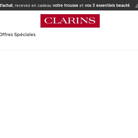
’achat
, recevez en cadeau
votre trousse
et
vos 3 essentiels beauté
.
J
Offres Spéciales