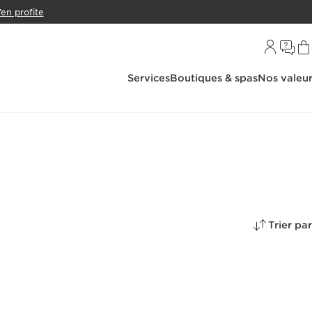
’en profite
Services
Boutiques & spas
Nos valeu
Trier par