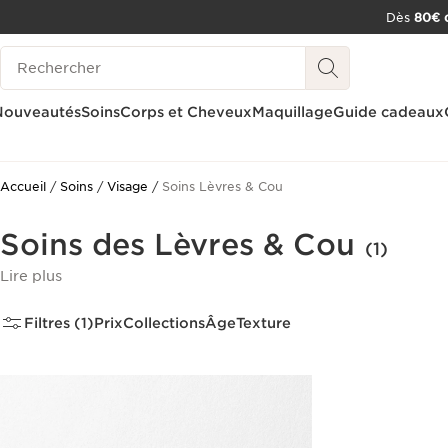
Dès
80€ d
ALLER AU CONTENU
Historique des recherches
CONSULTER LE PIED DE PAGE
OUTIL D'ACCESSIBILITÉ
Nouveautés
Soins
Corps et Cheveux
Maquillage
Guide cadeaux
Accueil
Soins
Visage
Soins Lèvres & Cou
Soins des Lèvres & Cou
(1)
Lire plus
Filtres (1)
Prix
Collections
Âge
Texture