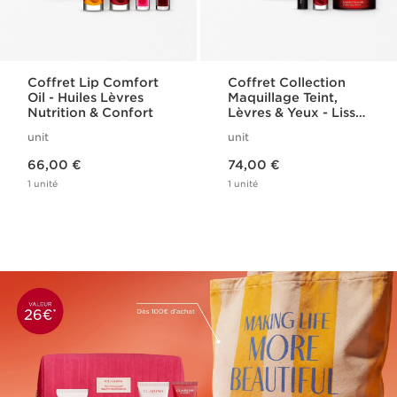
Coffret Lip Comfort
Coffret Collection
Oil - Huiles Lèvres
Maquillage Teint,
Nutrition & Confort
Lèvres & Yeux - Lisse
Minute Base
unit
unit
Comblante
Nouveau prix 66,00 €
Nouveau prix 74,00 €
66,00 €
74,00 €
1 unité
1 unité