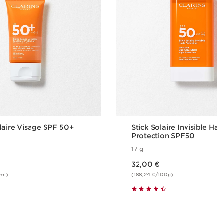
aire Visage SPF 50​+
Stick Solaire Invisible H
B
Protection SPF50
17 g
Nouveau prix 32,00 €
32,00 €
ml)
(188,24 €/100g)
Achat rapide
Achat rapi