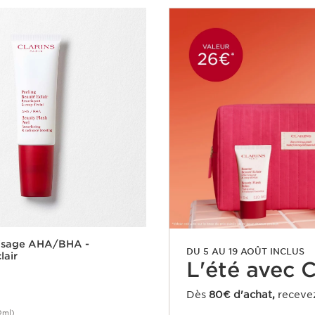
Visage AHA/BHA -
DU 5 AU 19 AOÛT INCLUS
lair
L'été avec Cl
Dès
80€ d'achat,
receve
0ml)