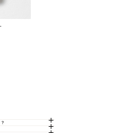
-
de
 ?