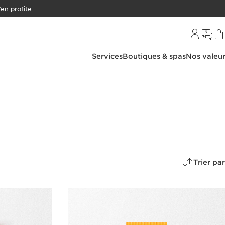
’en profite
Services
Boutiques & spas
Nos valeu
Trier par