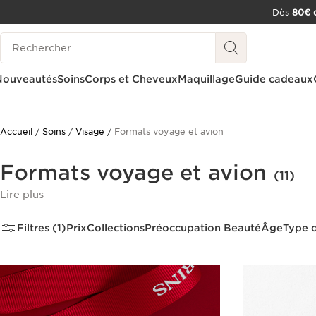
Dès
80€ d
ALLER AU CONTENU
Historique des recherches
CONSULTER LE PIED DE PAGE
OUTIL D'ACCESSIBILITÉ
Nouveautés
Soins
Corps et Cheveux
Maquillage
Guide cadeaux
Accueil
Soins
Visage
Formats voyage et avion
Formats voyage et avion
(11)
Lire plus
Filtres (1)
Prix
Collections
Préoccupation Beauté
Âge
Type 