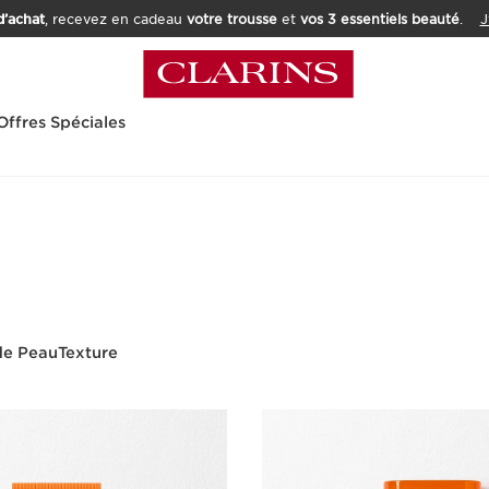
’achat
, recevez en cadeau
votre trousse
et
vos 3 essentiels beauté
.
J
Offres Spéciales
de Peau
Texture