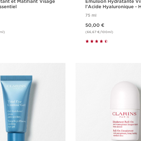
tant et Matifiant Visage
Émulsion Hydratante Vi
ssentiel
l'Acide Hyaluronique - 
Essentiel
75 ml
Nouveau prix 50,00 €
50,00 €
ml)
(66,67 €/100ml)
Achat rapide
Achat rapi