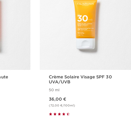
aute
Crème Solaire Visage SPF 30​
UVA/UVB
50 ml
Nouveau prix 36,00 €
36,00 €
(72,00 €/100ml)
de
Achat rapide