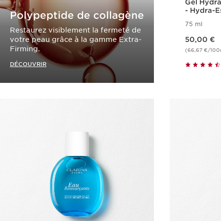
Gel Hydra
- Hydra-E
Polypeptide de collagène
75 ml
Restaurez visiblement la fermeté de
Nouveau prix 50,00 €
votre peau grâce à la gamme Extra-
50,00 €
Firming.
(66,67 €/100
DÉCOUVRIR