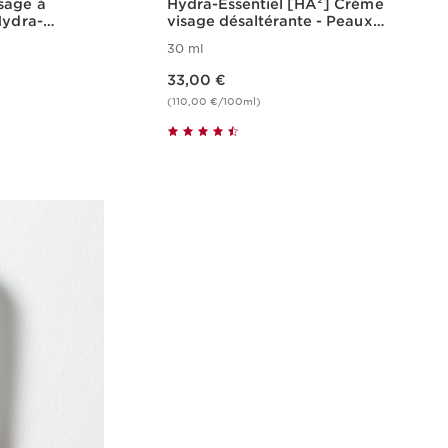
sage à
Hydra-Essentiel [HA²] Crème
Hydra-
visage désaltérante - Peaux
normales à sèches
30 ml
Nouveau prix 33,00 €
33,00 €
(110,00 €/100ml)
de
Achat rapide