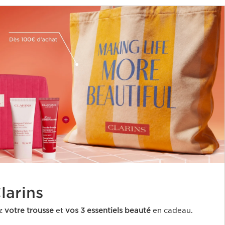
arins ​
z
votre trousse
et
vos 3 essentiels beauté
en cadeau​.