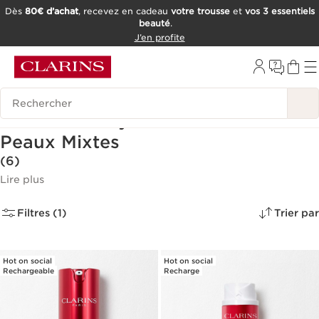
Dès
80€ d’achat
, recevez en cadeau
votre trousse
et
vos 3 essentiels
beauté
.
ALLER AU CONTENU
J’en profite
CONSULTER LE PIED DE PAGE
OUTIL D'ACCESSIBILITÉ
Historique des recherches
Contour des yeux et Anti-cernes -
Peaux Mixtes
(6)
Lire plus
Filtres (1)
Trier par
Hot on social
Hot on social
Rechargeable
Recharge