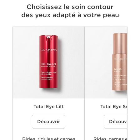
Choisissez le soin contour
des yeux adapté à votre peau
Critères
Préoccupations
Avantages
Ingrédients clés
Texture
Total Eye Lift
Total Eye Smoot
Une crème pour les yeux
%{Product=80112544 price}%
Un baume lissant pour le con
%{Product=80081843 pri
Découvrir
Découvrir
rechargeable qui aide à lifter et
yeux qui aide à réduire visib
raffermir visiblement le contour des
l'apparence des ridules et des
yeux tout en lissant l'apparence des
atténuer les signes de fatigue
rides et ridules et en atténuant les
hydrater la zone délicate du 
cernes et les poches, pour un regard
Rides, ridules et cernes
des yeux pour un regard plus 
Rides, cernes et po