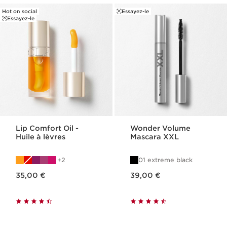
Hot on social
Essayez-le
Essayez-le
Lip Comfort Oil -
Wonder Volume
Huile à lèvres
Mascara XXL
2
01 extreme black
Nouveau prix 35,00 €
Nouveau prix 39,00 €
35,00 €
39,00 €