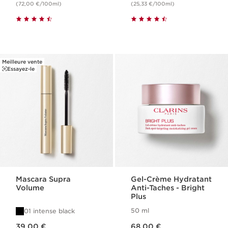
(72,00 €/100ml)
(25,33 €/100ml)
Meilleure vente
Essayez-le
Mascara Supra
Gel-Crème Hydratant
Volume
Anti-Taches - Bright
Plus
50 ml
01 intense black
Nouveau prix 39,00 €
Nouveau prix 68,00 €
39,00 €
68,00 €