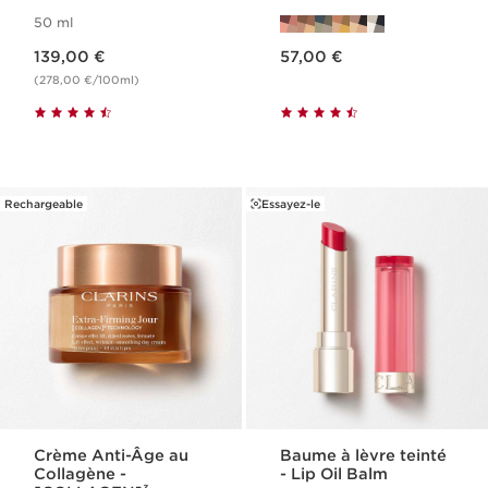
50 ml
Nouveau prix 139,00 €
Nouveau prix 57,00 €
139,00 €
57,00 €
(278,00 €/100ml)
Rechargeable
Essayez-le
Crème Anti-Âge au
Baume à lèvre teinté
Collagène -
- Lip Oil Balm