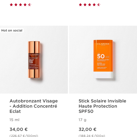
Hot on social
Autobronzant Visage​
Stick Solaire Invisible
- Addition Concentré
Haute Protection
Eclat
SPF50
15 ml
17 g
Nouveau prix 34,00 €
Nouveau prix 32,00 €
34,00 €
32,00 €
(226,67 €/100ml)
(188,24 €/100g)