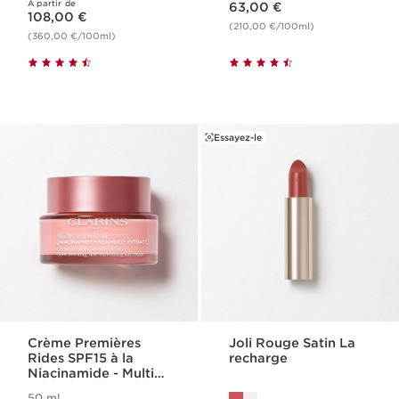
À partir de
Nouveau prix 108,00 €
63,00 €
108,00 €
(210,00 €/100ml)
(360,00 €/100ml)
Essayez-le
Crème Premières
Joli Rouge Satin La
Rides SPF15 à la
recharge
Niacinamide - Multi-
Active
50 ml