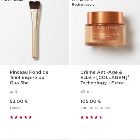
Rechargeable
Pinceau Fond de
Crème Anti-Âge &
Teint inspiré du
Eclat - [COLLAGEN]³
Gua Sha
Technology - Extra-
Firming Energy
unit
50 ml
Nouveau prix 53,00 €
Nouveau prix 105,00 €
53,00 €
105,00 €
1 unité
(210,00 €/100ml)