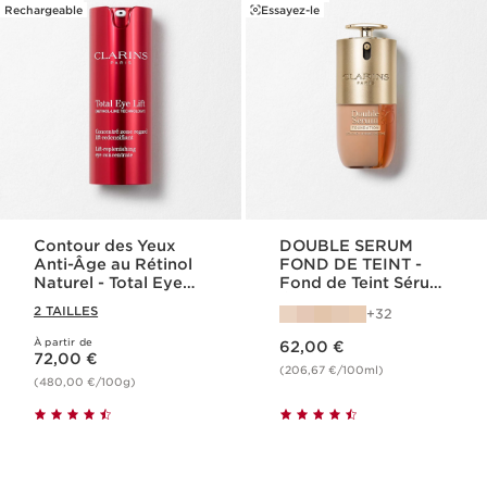
Rechargeable
Essayez-le
Contour des Yeux
DOUBLE SERUM
Anti-Âge au Rétinol
FOND DE TEINT -
Naturel - Total Eye
Fond de Teint Sérum
Lift
Éclat et Hybride
2 TAILLES
32
Nouveau prix 62,00 €
À partir de
Nouveau prix 72,00 €
62,00 €
72,00 €
(206,67 €/100ml)
(480,00 €/100g)