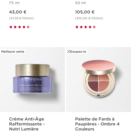
75 ml
50 ml
Firming
Nouveau prix 43,00 €
Nouveau prix 105,00 €
43,00 €
105,00 €
(57,33 €/100ml)
(210,00 €/100ml)
Meilleure vente
Essayez-le
Crème Anti-Âge
Palette de Fards à
Raffermissante -
Paupières - Ombre 4
Nutri Lumière
Couleurs