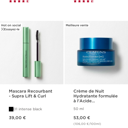
Hot on social
Meilleure vente
Essayez-le
Mascara Recourbant
Crème de Nuit
- Supra Lift & Curl
Hydratante formulée
à l'Acide
Hyaluronique -
50 ml
01 intense black
Hydra-Essentiel
Nouveau prix 39,00 €
Nouveau prix 53,00 €
39,00 €
53,00 €
(106,00 €/100ml)