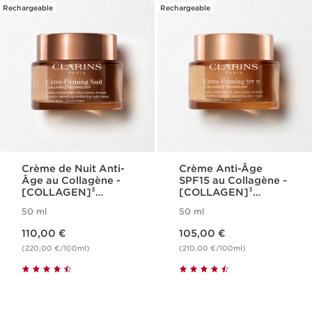
Rechargeable
Rechargeable
Crème de Nuit Anti-
Crème Anti-Âge
Âge au Collagène -
SPF15 au Collagène -
[COLLAGEN]³
[COLLAGEN]³
Technology - Extra-
Technology - Extra-
50 ml
50 ml
Firming
Firming
Nouveau prix 110,00 €
Nouveau prix 105,00 €
110,00 €
105,00 €
(220,00 €/100ml)
(210,00 €/100ml)