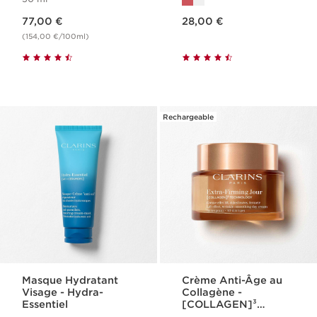
Nouveau prix 77,00 €
Nouveau prix 28,00 €
77,00 €
28,00 €
(154,00 €/100ml)
Rechargeable
Masque Hydratant
Crème Anti-Âge au
Visage​ - Hydra-
Collagène -
Essentiel
[COLLAGEN]³
Technology - Extra-