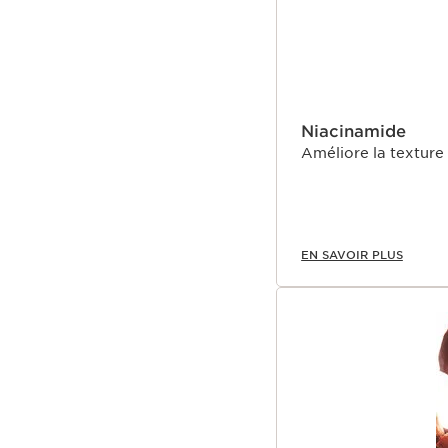
Ce nouveau packaging é
développement. Chaque 
geste significatif en f
une crème, on contribu
environnementale. Vou
40% de carton et 42% d
Niacinamide
POUR QUI ?
Améliore la texture 
Toutes les femmes à la
spécialement conçue pou
perte de fermeté, rides
*Sauf pour Extra-Firmi
EN SAVOIR PLUS
**Test consommateurs, 
***Test ex vivo réalisé 
quantité de collagène d
****Comparaison entre 
rechargé 2 fois. Basé s
cycle de vie.
PROLONGER L’EXPERI
Découvrez le Soin Exper
peau.