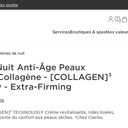
’en profite
Services
Boutiques & spas
Nos valeu
rèmes de nuit
uit Anti-Âge Peaux
Collagène - [COLLAGEN]³
 - Extra-Firming
NTS
]³ TECHNOLOGY Crème revitalisante, rides lissées,
porte du confort aux peaux sèches. *Chez Clarins.