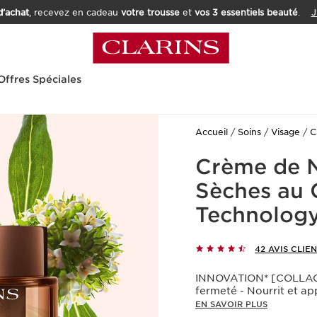
’achat
, recevez en cadeau
votre trousse
et
vos 3 essentiels beauté
.
J
Offres Spéciales
Accueil
Soins
Visage
C
Crème de N
Sèches au 
Technology
42 AVIS CLIE
INNOVATION* [COLLAGEN
fermeté - Nourrit et ap
EN SAVOIR PLUS