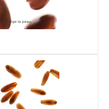
s premières rides et celles qui sont installées. Votre peau
ique et éclatante.
 possède une technologie exclusive pour aider à
t protège la peau.
collagène de la peau* [COLLAGEN]³ TECHNOLOGY.
e la peau est augmenté de 53%.*
nts photo vieillis, mesure de la quantité de collagène de
cturé.
éine clé de la jeunesse et de la fermeté de la peau. Ses
l'âge de 25 ans. Fort de plus de 45 ans d'expertise
larins apporte une réponse exclusive : lutter contre les
erte de collagène sur la peau et retrouver une peau plus
te nouvelle approche, la Recherche Clarins a trouvé
lagène pour préserver et re-booster la jeunesse de la
s sa qualité, sa quantité et sa structure. Une réponse
le pour augmenter le capital collagène de la peau.
e peau ferme et repulpée, de contours du visage plus