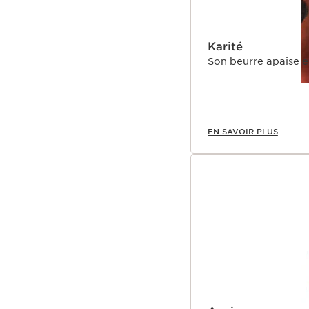
Il réduit visiblement le
est plus ferme, plus ton
Innovation
Karité
La gamme Extra-Firming
Son beurre apaise e
augmenter le capital 
Le capital collagène d
*Test ex vivo sur expla
bonne qualité bien stru
Le plus Clarins
EN SAVOIR PLUS
Le collagène est la prot
réserves diminuent dès 
fermeté, la Recherche C
signes visibles de la p
ferme. Grâce à une tou
comment agir sur le col
peau en ciblant à la foi
inédite et exceptionnel
C’est la promesse d’un
définis.