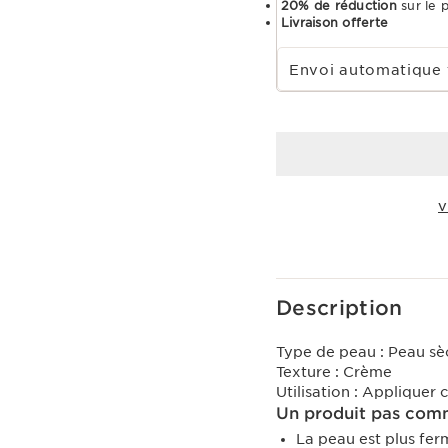
20% de réduction
sur le 
Livraison offerte
Choisir la période d''abonnement
Envoi automatique 
V
Voir le panier
Description
Type de peau :
Peau sè
Texture :
Crème
Utilisation :
Appliquer c
Un produit pas comm
La peau est plus fer