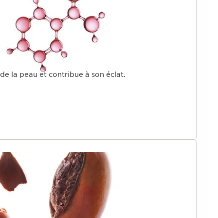
co-conçu a nécessité plus de 2 ans de recherche et
recharge n'est pas seulement un choix, c'est un
aveur du développement durable. En rechargeant 2 fois
e à diminuer de 84%**** notre empreinte
s économiserez 58% des matériaux, dont 67% de verre,
e plastique. plastique.
de la peau et contribue à son éclat.
 recherche d’une routine de soin quotidienne
r les peaux sèches pour agir sur les signes de l’âge :
 et manque d’éclat.
ng Emulsion.
Extra-Firming Nuit Peaux sèches, 111 femmes.
sur explants de peaux photo vieillis, mesure de la
e bonne qualité bien structuré
3 pots extra-firming complets et 1 pot complet
ur un score unique, calculé à partir d’une analyse de
ENCE SPA
t Jeunesse qui s’adapte à tous les besoins de votre