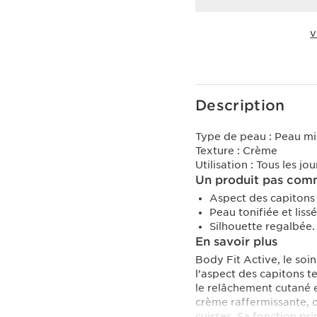
V
Voir le panier
Description
Type de peau :
Peau mi
Texture :
Crème
Utilisation :
Tous les jou
Un produit pas comm
Aspect des capitons
Peau tonifiée et lissé
Silhouette regalbée.
En savoir plus
Body Fit Active, le soi
l’aspect des capitons t
le relâchement cutané e
crème raffermissante, c
cuisses. Sa fonction pri