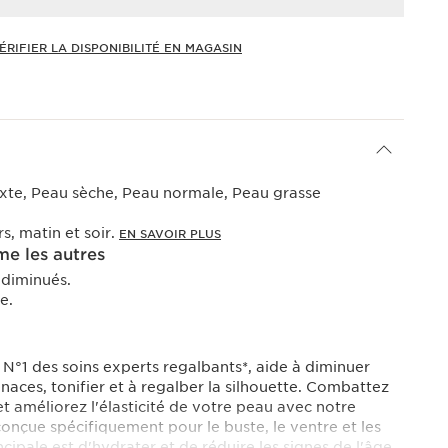
ÉRIFIER LA DISPONIBILITÉ EN MAGASIN
xte, Peau sèche, Peau normale, Peau grasse
rs, matin et soir.
EN SAVOIR PLUS
e les autres
 diminués.
e.
n N°1 des soins experts regalbants*, aide à diminuer
enaces, tonifier et à regalber la silhouette. Combattez
t améliorez l'élasticité de votre peau avec notre
onçue spécifiquement pour le buste, le ventre et les
ncipale est d'hydrater et de réduire les signes de l'âge