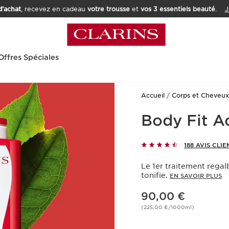
’achat
, recevez en cadeau
votre trousse
et
vos 3 essentiels beauté
.
J
Offres Spéciales
Accueil
Corps et Cheveux
Body Fit A
188 AVIS CLIE
Le 1er traitement regalba
tonifie.
EN SAVOIR PLUS
Nouveau prix 90,00 €
90,00 €
(225,00 €/1000ml)