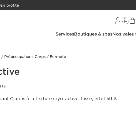
’en profite
Services
Boutiques & spas
Nos valeu
Préoccupations Corps
Fermeté
ctive
NTS
nt Clarins à la texture cryo-active. Lisse, effet lift &