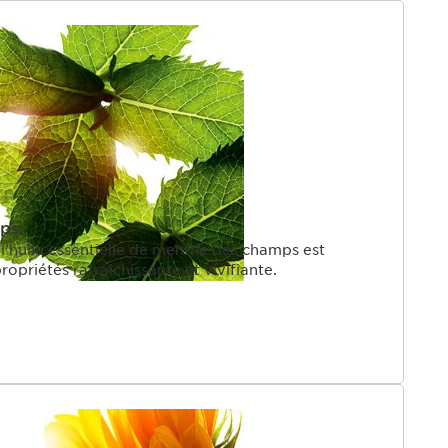
ps
e essentielle de menthe des champs est
reconnue pour ses propriétés rafraîchissante et vivifiante.