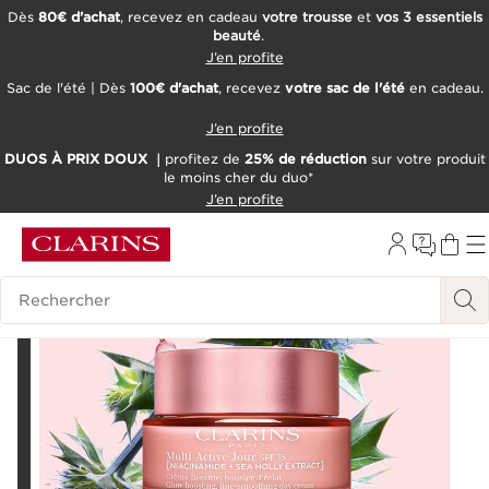
Dès
80€ d’achat
, recevez en cadeau
votre trousse
et
vos 3 essentiels
beauté
.
ALLER AU CONTENU
J’en profite
CONSULTER LE PIED DE PAGE
Sac de l'été | Dès
100€ d'achat
, recevez
votre sac de l'été
en cadeau.
OUTIL D'ACCESSIBILITÉ
J’en profite
DUOS À PRIX DOUX ｜
profitez de
25% de réduction
sur votre produit
le moins cher du duo*
J’en profite
Historique des recherches