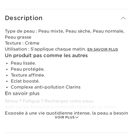
Description
Type de peau :
Peau mixte, Peau sèche, Peau normale,
Peau grasse
Texture :
Crème
Utilisation :
S'applique chaque matin.
EN SAVOIR PLUS
Un produit pas comme les autres
Peau lissée.
Peau protégée.
Texture affinée.
Eclat boosté.
Complexe anti-pollution Clarins
En savoir plus
Stress ? Fatigue ? Rechargez votre peau.
Agit sur les 8 premiers signes de l'âge liés au stress.
Exposée à une vie quotidienne intense, la peau a besoin
VOIR PLUS
de maintenir son niveau d’énergie et de résistance tout
au long de la journée. Cette crème lissante et booster
d’éclat renferme une technologie inédite :