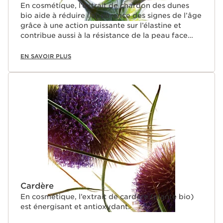
En cosmétique, l’extrait de chardon des dunes
bio aide à réduire l'apparence des signes de l’âge
grâce à une action puissante sur l’élastine et
contribue aussi à la résistance de la peau face
aux méfaits de la vie active (pics de stress et de
fatigue).
EN SAVOIR PLUS
Cardère
En cosmétique, l’extrait de cardère (plante bio)
est énergisant et antioxydant.