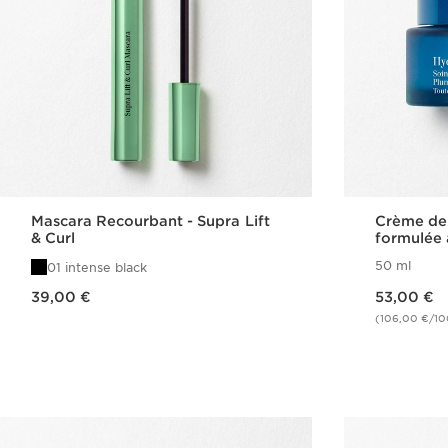
Mascara Recourbant - Supra Lift
Crème de
& Curl
formulée 
Hydra-Ess
50 ml
01 intense black
Nouveau prix 39,00 €
Nouveau prix 53,00 €
39,00 €
53,00 €
(106,00 €/10
Achat rapide