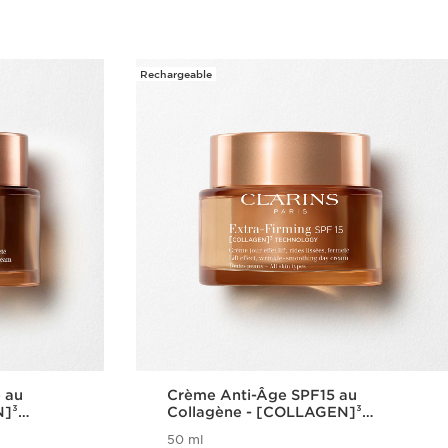
Rechargeable
e au
Crème Anti-Âge SPF15 au
N]³
Collagène - [COLLAGEN]³
ming
Technology - Extra-Firming
50 ml