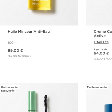
Huile Minceur Anti-Eau
Crème Cor
Active
2 TAILLES
100 ml
Nouveau prix 69,00 €
À partir de
69,00 €
Nouveau prix 64,00 €
64,00 €
(69,00 €/100ml)
(32,00 €/100
Achat rapide
Hot on social
Meilleure vente
Essayez-le