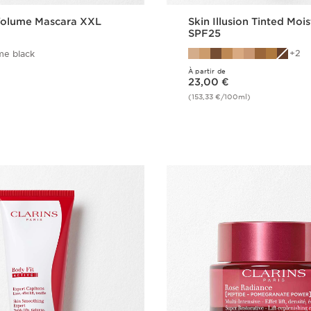
olume Mascara XXL
Skin Illusion Tinted Mois
SPF25
2
me black
À partir de
Nouveau prix 23,00 €
23,00 €
(153,33 €/100ml)
Achat rapide
Achat rapi