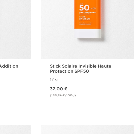
Addition
Stick Solaire Invisible Haute
Protection SPF50
17 g
Nouveau prix 32,00 €
32,00 €
(188,24 €/100g)
de
Achat rapide