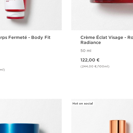
ps Fermeté - Body Fit
Crème Éclat Visage - R
Radiance
50 ml
Nouveau prix 122,00 €
122,00 €
(244,00 €/100ml)
ml)
Achat rapide
Achat rapi
Hot on social