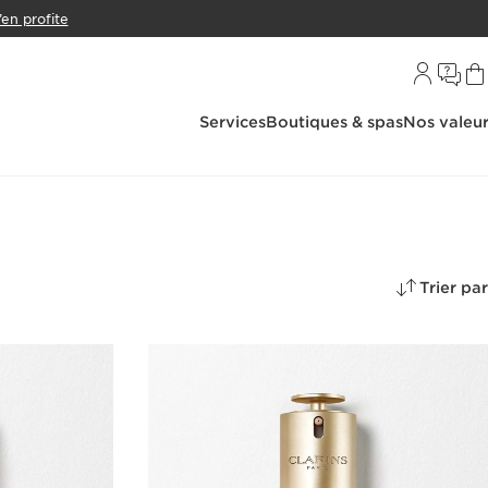
’en profite
Services
Boutiques & spas
Nos valeu
Trier par