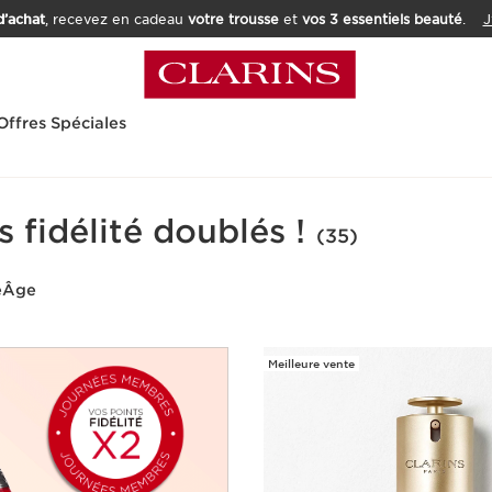
’achat
, recevez en cadeau
votre trousse
et
vos 3 essentiels beauté
.
J
Offres Spéciales
s fidélité doublés !
(35)
e
Âge
Meilleure vente