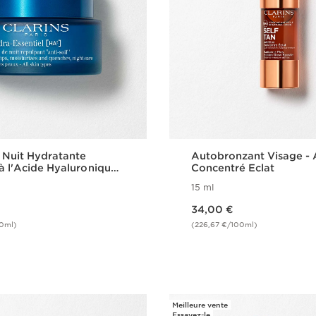
 Nuit Hydratante
Autobronzant Visage​ - 
à l'Acide Hyaluronique -
Concentré Eclat
entiel
15 ml
Nouveau prix 34,00 €
34,00 €
0ml)
(226,67 €/100ml)
Achat rapide
Achat rapi
Meilleure vente
Essayez-le