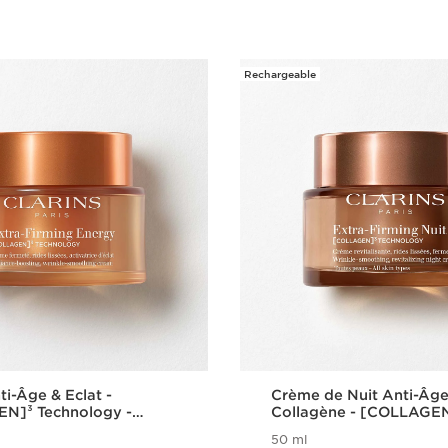
Rechargeable
i-Âge & Eclat -
Crème de Nuit Anti-Âg
N]³ Technology -
Collagène - [COLLAGE
ming Energy
Technology - Extra-Fir
50 ml