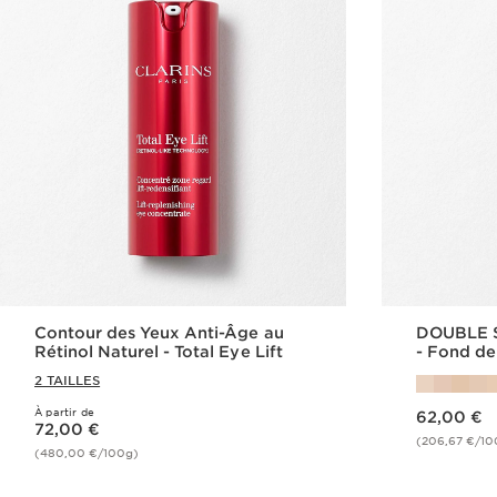
Contour des Yeux Anti-Âge au
DOUBLE 
Rétinol Naturel - Total Eye Lift
- Fond de
Hybride
2 TAILLES
Nouveau prix 62,00 €
À partir de
Nouveau prix 72,00 €
62,00 €
72,00 €
(206,67 €/10
(480,00 €/100g)
Achat rapide