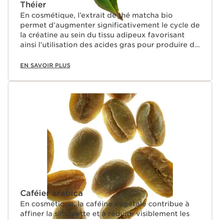
Théier
En cosmétique, l’extrait de thé matcha bio
permet d’augmenter significativement le cycle de
la créatine au sein du tissu adipeux favorisant
ainsi l’utilisation des acides gras pour produire de
la chaleur tout en réduisant leur stockage dans
les adipocytes.
EN SAVOIR PLUS
Caféier arabica
En cosmétique, la caféine végétale contribue à
affiner la silhouette et à réduire visiblement les