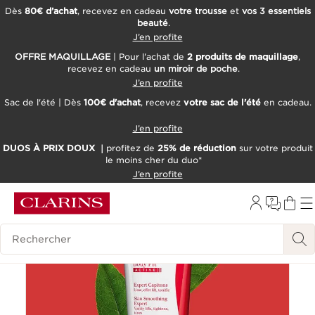
Dès
80€ d’achat
, recevez en cadeau
votre trousse
et
vos 3 essentiels
beauté
.
ALLER AU CONTENU
J’en profite
CONSULTER LE PIED DE PAGE
OFFRE MAQUILLAGE
| Pour l'achat de
2 produits de maquillage
,
recevez en cadeau
un miroir de poche
.
OUTIL D'ACCESSIBILITÉ
J’en profite
Sac de l'été | Dès
100€ d'achat
, recevez
votre sac de l'été
en cadeau.
J’en profite
DUOS À PRIX DOUX ｜
profitez de
25% de réduction
sur votre produit
le moins cher du duo*
J’en profite
Historique des recherches