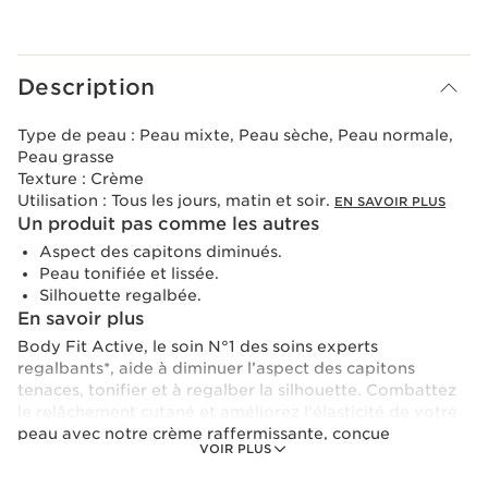
Voir le panier
Description
Type de peau :
Peau mixte, Peau sèche, Peau normale,
Peau grasse
Texture :
Crème
Utilisation :
Tous les jours, matin et soir.
EN SAVOIR PLUS
Un produit pas comme les autres
Aspect des capitons diminués.
Peau tonifiée et lissée.
Silhouette regalbée.
En savoir plus
Body Fit Active, le soin N°1 des soins experts
regalbants*, aide à diminuer l’aspect des capitons
tenaces, tonifier et à regalber la silhouette. Combattez
le relâchement cutané et améliorez l'élasticité de votre
peau avec notre crème raffermissante, conçue
VOIR PLUS
spécifiquement pour le buste, le ventre et les cuisses. Sa
fonction principale est d'hydrater et de réduire les