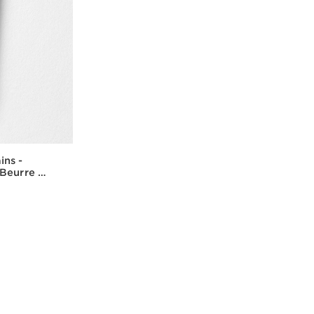
ins -
 Beurre de
de