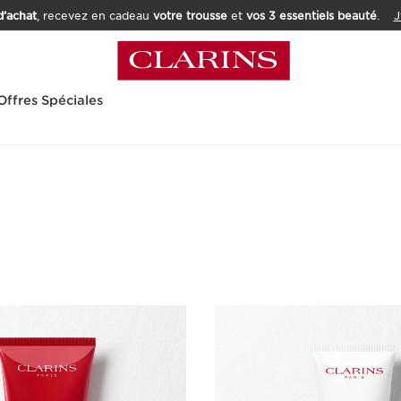
’achat
, recevez en cadeau
votre trousse
et
vos 3 essentiels beauté
.
J
Offres Spéciales