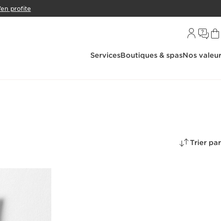
’en profite
Services
Boutiques & spas
Nos valeu
Trier par