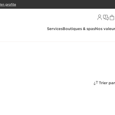
’en profite
Services
Boutiques & spas
Nos valeu
Trier par