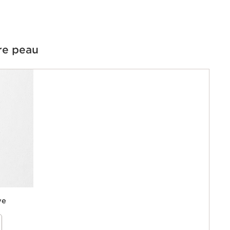
re peau
ve
our les
rice}%
iblement