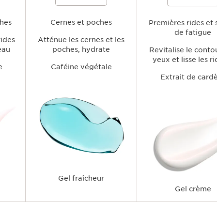
 rides, à
l'aspect des poches et des signes de
l'apparence des cernes et d
 et à
fatigue tout en hydratant la zone
tout en hydratant, lissant et
contour
délicate du contour des yeux, pour un
rafraîchissant le contour de
frais et
ches
regard plus lumineux et plus éveillé.
Cernes et poches
pour un regard plus lumineu
Premières rides et 
reposé.
de fatigue
rides
Atténue les cernes et les
peau
poches, hydrate
Revitalise le conto
yeux et lisse les r
e
Caféine végétale
Extrait de card
Gel fraîcheur
Gel crème