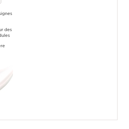
es ridules
s yeux,
x et plus
signes
ur des
idules
ère