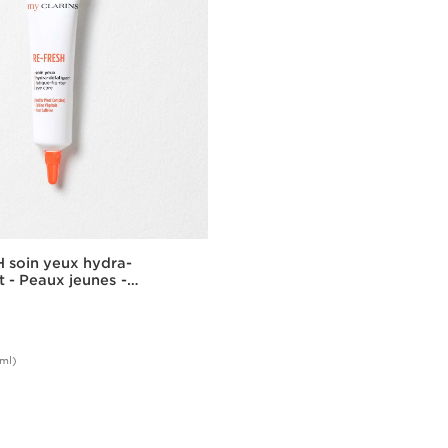
 soin yeux hydra-
t - Peaux jeunes -
0ml)
Achat rapide