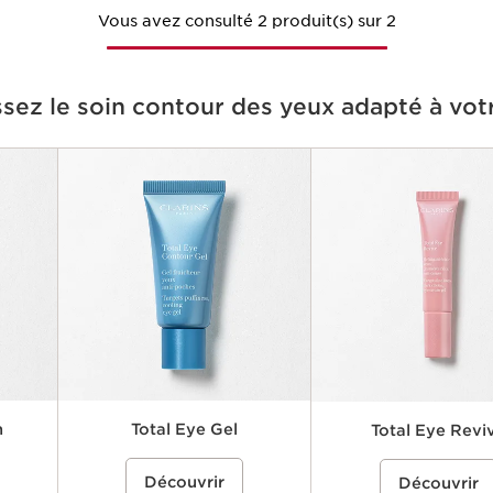
Vous avez consulté 2 produit(s) sur 2
ssez le soin contour des yeux adapté à vot
h
Total Eye Gel
Total Eye Revi
tour des
ce}%
Un gel contour des yeux rafraîchissant
%{Product=80081840 price}%
Un gel-crème anti-fatigue p
%{Product=80119164 p
Découvrir
lement
et léger qui aide à réduire visiblement
Découvrir
yeux qui aide à réduire vis