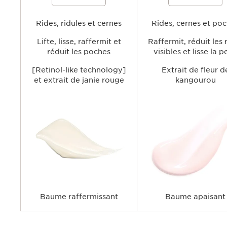
raffermir visiblement le contour des
l'apparence des ridules et des
yeux tout en lissant l'apparence des
atténuer les signes de fatigue
rides et ridules et en atténuant les
hydrater la zone délicate du 
cernes et les poches, pour un regard
Rides, ridules et cernes
des yeux pour un regard plus 
Rides, cernes et po
plus lumineux et plus jeune.
plus reposé.
Lifte, lisse, raffermit et
Raffermit, réduit les 
réduit les poches
visibles et lisse la 
[Retinol-like technology]
Extrait de fleur d
et extrait de janie rouge
kangourou
Baume raffermissant
Baume apaisant