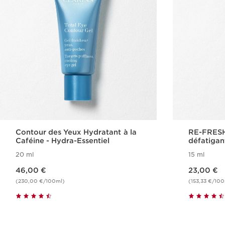
Contour des Yeux Hydratant à la
RE-FRESH
Caféine - Hydra-Essentiel
défatigan
Fraîcheur
20 ml
15 ml
Nouveau prix 46,00 €
Nouveau prix 23,00 €
46,00 €
23,00 €
(230,00 €/100ml)
(153,33 €/10
Achat rapide