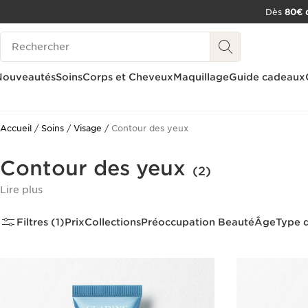
Dès
80€ d
ALLER AU CONTENU
Historique des recherches
CONSULTER LE PIED DE PAGE
OUTIL D'ACCESSIBILITÉ
Nouveautés
Soins
Corps et Cheveux
Maquillage
Guide cadeaux
Accueil
Soins
Visage
Contour des yeux
Contour des yeux
(2)
Lire plus
Filtres (1)
Prix
Collections
Préoccupation Beauté
Âge
Type 