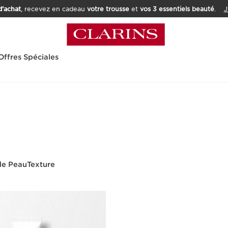
’achat
, recevez en cadeau
votre trousse
et
vos 3 essentiels beauté
.
J
Offres Spéciales
de Peau
Texture