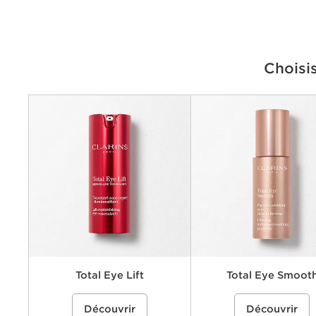
Choisi
Critères
Préoccupations
Avantages
Ingrédients clés
Texture
Total Eye Lift
Total Eye Smoot
Une crème pour les yeux
%{Product=80112544 price}%
Un baume lissant pour le con
%{Product=80081843 pri
Découvrir
Découvrir
rechargeable qui aide à lifter et
yeux qui aide à réduire visib