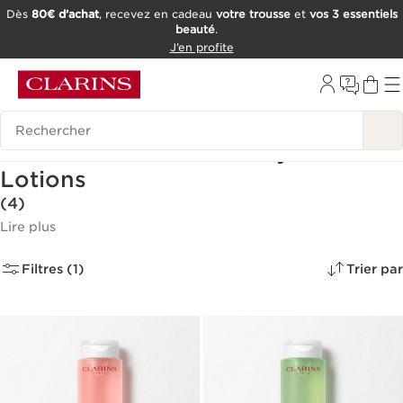
Dès
80€ d’achat
, recevez en cadeau
votre trousse
et
vos 3 essentiels
beauté
.
ALLER AU CONTENU
J’en profite
CONSULTER LE PIED DE PAGE
OUTIL D'ACCESSIBILITÉ
Historique des recherches
Lotion Micellaire - Nettoyant et
Lotions
(4)
Lire plus
Filtres (1)
Trier par