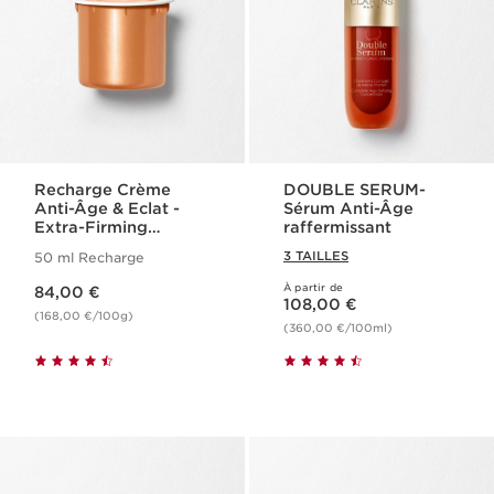
Recharge Crème
DOUBLE SERUM-
Anti-Âge & Eclat -
Sérum Anti-Âge
Extra-Firming
raffermissant
Energy
3 TAILLES
50 ml Recharge
[COLLAGEN]³
Nouveau prix 84,00 €
TECHNOLOGY
À partir de
84,00 €
Nouveau prix 108,00 €
108,00 €
(168,00 €/100g)
(360,00 €/100ml)