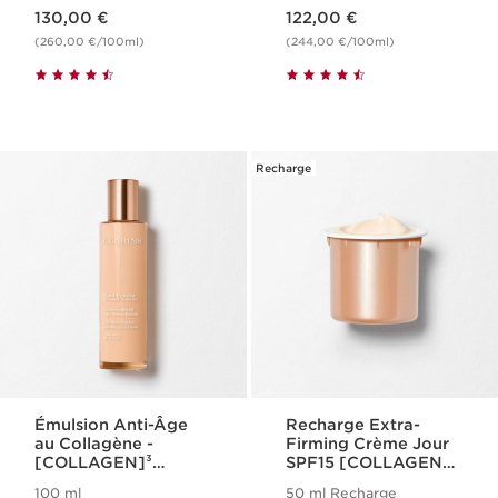
Nouveau prix 130,00 €
Nouveau prix 122,00 €
130,00 €
122,00 €
(260,00 €/100ml)
(244,00 €/100ml)
Recharge
Émulsion Anti-Âge
Recharge Extra-
au Collagène -
Firming Crème Jour
[COLLAGEN]³
SPF15 [COLLAGEN]³
Technology - Extra-
Technology
100 ml
50 ml Recharge