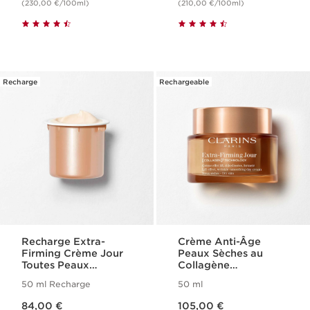
(230,00 €/100ml)
(210,00 €/100ml)
Recharge
Rechargeable
Recharge Extra-
Crème Anti-Âge
Firming Crème Jour
Peaux Sèches au
Toutes Peaux
Collagène
[COLLAGEN]³
[COLLAGEN]³
50 ml Recharge
50 ml
Technology
Technology - Extra-
Nouveau prix 84,00 €
Nouveau prix 105,00 €
Firming
84,00 €
105,00 €