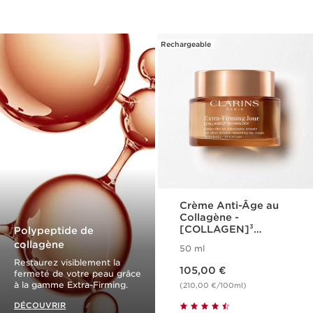
Rechargeable
Crème Anti-Âge au
Collagène -
[COLLAGEN]³
Polypeptide de
Technology - Extra-
collagène
50 ml
Firming
Restaurez visiblement la
Nouveau prix 105,00 €
105,00 €
fermeté de votre peau grâce
à la gamme Extra-Firming.
(210,00 €/100ml)
DÉCOUVRIR