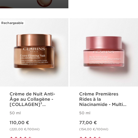
Rechargeable
Crème de Nuit Anti-
Crème Premières
Âge au Collagène -
Rides à la
[COLLAGEN]³
Niacinamide - Multi
Technology - Extra-
Active
50 ml
50 ml
Firming
Nouveau prix 110,00 €
Nouveau prix 77,00 €
110,00 €
77,00 €
(220,00 €/100ml)
(154,00 €/100ml)