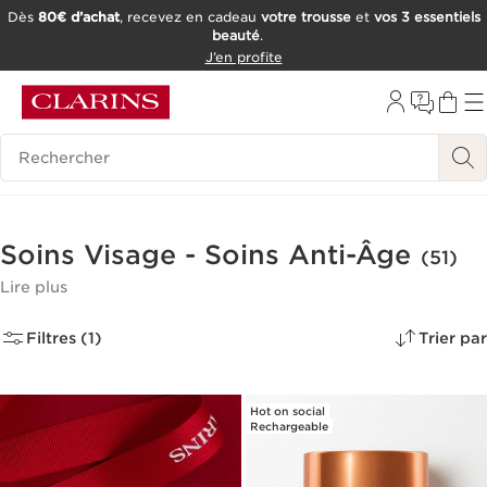
Dès
80€ d’achat
, recevez en cadeau
votre trousse
et
vos 3 essentiels
beauté
.
ALLER AU CONTENU
J’en profite
CONSULTER LE PIED DE PAGE
OUTIL D'ACCESSIBILITÉ
Historique des recherches
Soins Visage - Soins Anti-Âge
(51)
Lire plus
Filtres (1)
Trier par
Hot on social
Rechargeable