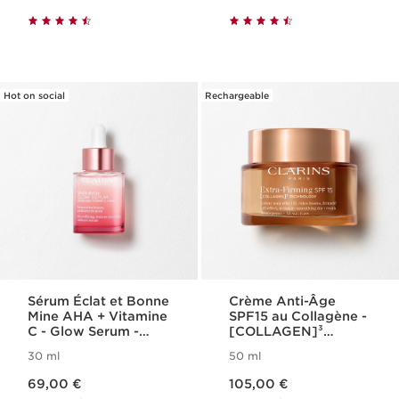
Hot on social
Rechargeable
Sérum Éclat et Bonne
Crème Anti-Âge
Mine AHA + Vitamine
SPF15 au Collagène -
C - Glow Serum -
[COLLAGEN]³
Multi-Active
Technology - Extra-
30 ml
50 ml
Firming
Nouveau prix 69,00 €
Nouveau prix 105,00 €
69,00 €
105,00 €