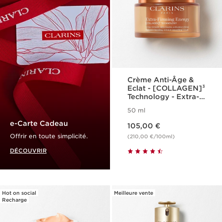
Crème Anti-Âge &
Eclat - [COLLAGEN]³
Technology - Extra-
Firming Energy
50 ml
Nouveau prix 105,00 €
e-Carte Cadeau
105,00 €
Offrir en toute simplicité.
(210,00 €/100ml)
DÉCOUVRIR
Hot on social
Meilleure vente
Recharge