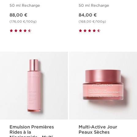
[COLLAGEN]³
[COLLAGEN]³
50 ml Recharge
50 ml Recharge
Technology
Technology
Nouveau prix 88,00 €
Nouveau prix 84,00 €
88,00 €
84,00 €
(176,00 €/100g)
(168,00 €/100g)
Emulsion Premières
Multi-Active Jour
Rides à la
Peaux Sèches