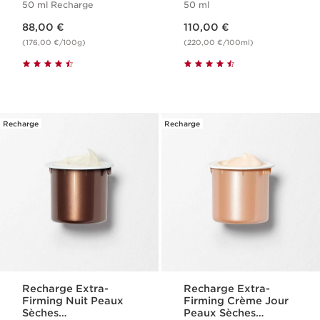
50 ml Recharge
50 ml
Technology - Extra-
Nouveau prix 88,00 €
Nouveau prix 110,00 €
Firming
88,00 €
110,00 €
(176,00 €/100g)
(220,00 €/100ml)
Recharge
Recharge
Recharge Extra-
Recharge Extra-
Firming Nuit Peaux
Firming Crème Jour
Sèches
Peaux Sèches