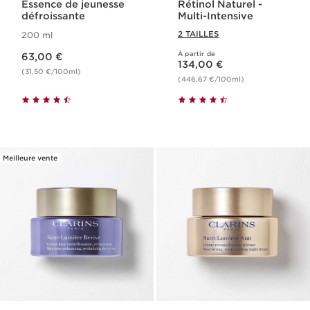
Essence de jeunesse
Rétinol Naturel​ -
défroissante
Multi-Intensive
2 TAILLES
200 ml
Nouveau prix 63,00 €
À partir de
63,00 €
Nouveau prix 134,00 €
134,00 €
(31,50 €/100ml)
(446,67 €/100ml)
Meilleure vente