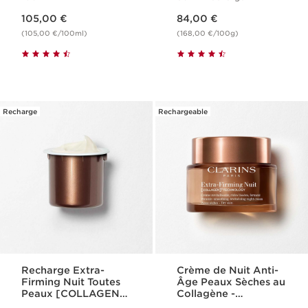
Firming
Nouveau prix 105,00 €
Nouveau prix 84,00 €
105,00 €
84,00 €
(105,00 €/100ml)
(168,00 €/100g)
Recharge
Rechargeable
Recharge Extra-
Crème de Nuit Anti-
Firming Nuit Toutes
Âge Peaux Sèches au
Peaux [COLLAGEN]³
Collagène -
Technology
[COLLAGEN]³