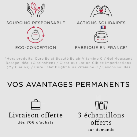
SOURCING RESPONSABLE
ACTIONS SOLIDAIRES
ECO-CONCEPTION
FABRIQUÉ EN FRANCE*
*Hors produits: Cure Eclat Beauté Eclair Vitamine C / Gel Moussant
Rasage Idéal (ClarinsMen) / Clear-out Lotion Ciblée Imperfections
(My Clarins) / Cure Eclat Bright Plus Vitamine C / Savons solides
VOS AVANTAGES PERMANENTS
Livraison offerte
3 échantillons
offerts
dès 70€ d'achats
sur demande