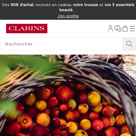
Dès
80€ d’achat
, recevez en cadeau
votre trousse
et
vos 3 essentiels
beauté
.
ALLER AU CONTENU
J’en profite
CONSULTER LE PIED DE PAGE
OUTIL D'ACCESSIBILITÉ
HISTORIQUE DES RECHERCHES