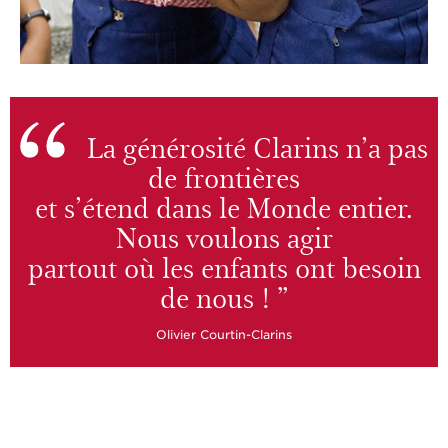
La générosité Clarins n’a pas
de frontières
et s’étend dans le Monde entier.
Nous voulons agir
partout où les enfants ont besoin
de nous ! ”
Olivier Courtin-Clarins