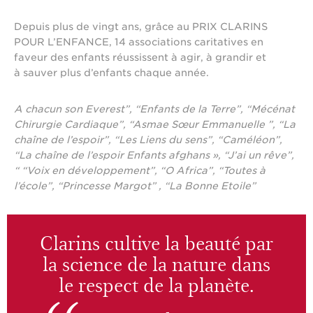
Depuis plus de vingt ans, grâce au PRIX CLARINS
POUR L’ENFANCE, 14 associations caritatives en
faveur des enfants réussissent à agir, à grandir et
à sauver plus d’enfants chaque année.
A chacun son Everest”, “Enfants de la Terre”, “Mécénat
Chirurgie Cardiaque”, “Asmae Sœur Emmanuelle ”, “La
chaîne de l’espoir”, “Les Liens du sens”, “Caméléon”,
“La chaîne de l’espoir Enfants afghans », “J’ai un rêve”,
“ “Voix en développement”, “O Africa”, “Toutes à
l’école”, “Princesse Margot” , “La Bonne Etoile”
Clarins cultive la beauté par
la science de la nature dans
le respect de la planète.