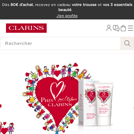
Dès
80€ d’achat
, recevez en cadeau
votre trousse
et
vos 3 essentiels
beauté
.
ALLER AU CONTENU
J’en profite
CONSULTER LE PIED DE PAGE
OUTIL D'ACCESSIBILITÉ
HISTORIQUE DES RECHERCHES