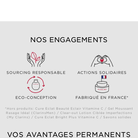
NOS ENGAGEMENTS
SOURCING RESPONSABLE
ACTIONS SOLIDAIRES
ECO-CONCEPTION
FABRIQUÉ EN FRANCE*
*Hors produits: Cure Eclat Beauté Eclair Vitamine C / Gel Moussant
Rasage Idéal (ClarinsMen) / Clear-out Lotion Ciblée Imperfections
(My Clarins) / Cure Eclat Bright Plus Vitamine C / Savons solides
VOS AVANTAGES PERMANENTS