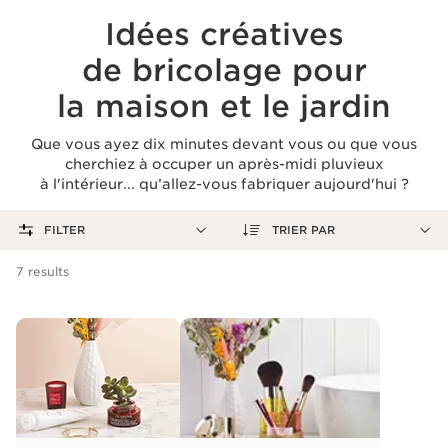
Idées créatives
de bricolage pour
la maison et le jardin
Que vous ayez dix minutes devant vous ou que vous
cherchiez à occuper un après-midi pluvieux
à l'intérieur... qu’allez-vous fabriquer aujourd'hui ?
FILTER
TRIER PAR
7
results
Ordre alphabétique (A > Z)
Ordre alphabétique (Z > A)
Niveau (débutant à expert)
Temps (court à long)