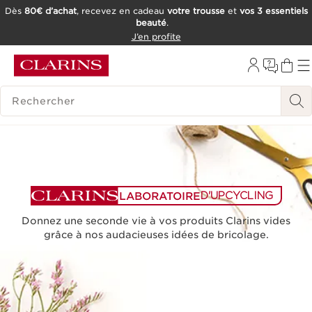
Dès
80€ d’achat
, recevez en cadeau
votre trousse
et
vos 3 essentiels
beauté
.
ALLER AU CONTENU
J’en profite
CONSULTER LE PIED DE PAGE
OUTIL D'ACCESSIBILITÉ
HISTORIQUE DES RECHERCHES
LABORATOIRE
D'UPCYCLING
Donnez une seconde vie à vos produits Clarins vides
grâce à nos audacieuses idées de bricolage.
*Conseils de réutilisation des emballages Clarins