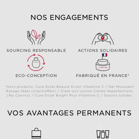
NOS ENGAGEMENTS
SOURCING RESPONSABLE
ACTIONS SOLIDAIRES
ECO-CONCEPTION
FABRIQUÉ EN FRANCE*
*Hors produits: Cure Eclat Beauté Eclair Vitamine C / Gel Moussant
Rasage Idéal (ClarinsMen) / Clear-out Lotion Ciblée Imperfections
(My Clarins) / Cure Eclat Bright Plus Vitamine C / Savons solides
VOS AVANTAGES PERMANENTS