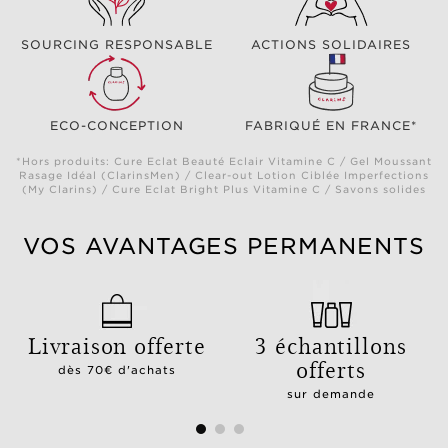
SOURCING RESPONSABLE
ACTIONS SOLIDAIRES
ECO-CONCEPTION
FABRIQUÉ EN FRANCE*
*Hors produits: Cure Eclat Beauté Eclair Vitamine C / Gel Moussant
Rasage Idéal (ClarinsMen) / Clear-out Lotion Ciblée Imperfections
(My Clarins) / Cure Eclat Bright Plus Vitamine C / Savons solides
VOS AVANTAGES PERMANENTS
Livraison offerte
3 échantillons
offerts
dès 70€ d'achats
sur demande