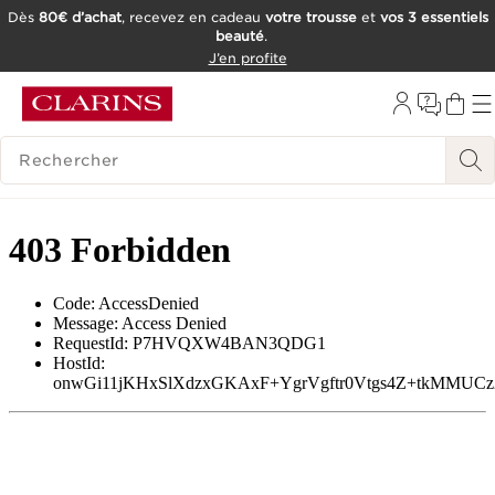
Dès
80€ d’achat
, recevez en cadeau
votre trousse
et
vos 3 essentiels
beauté
.
ALLER AU CONTENU
J’en profite
CONSULTER LE PIED DE PAGE
OUTIL D'ACCESSIBILITÉ
HISTORIQUE DES RECHERCHES