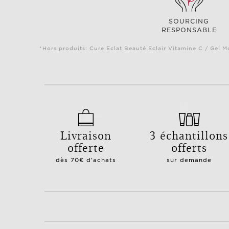
SOURCING
RESPONSABLE
*Hors produits: Cure Eclat Beauté Eclair Vitamine C / Gel M
Livraison
3 échantillons
offerte
offerts
dès 70€ d'achats
sur demande