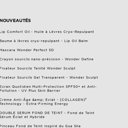
NOUVEAUTÉS
Lip Comfort Oil - Huile à Lèvres Cryo-Repulpant
Baume à lèvres cryo-repulpant - Lip Oil Balm
Mascara Wonder Perfect 5D
Crayon sourcils nano-précision - Wonder Define
Fixateur Sourcils Teinté Wonder Sculpt
Fixateur Sourcils Gel Transparent - Wonder Sculpt
Ecran Quotidien Multi-Protection SPF50+ et Anti-
Pollution - UV Plus Skin Barrier
Crème Anti-Âge &amp; Eclat - [COLLAGEN]³
Technology - Extra-Firming Energy
DOUBLE SERUM FOND DE TEINT - Fond de Teint
Sérum Éclat et Hybride
Pinceau Fond de Teint inspiré du Gua Sha