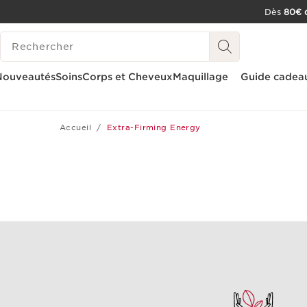
Dès
80€ d
ALLER AU CONTENU
HISTORIQUE DES RECHERCHES
CONSULTER LE PIED DE PAGE
OUTIL D'ACCESSIBILITÉ
Nouveautés
Soins
Corps et Cheveux
Maquillage
Guide cadea
Accueil
Extra-Firming Energy