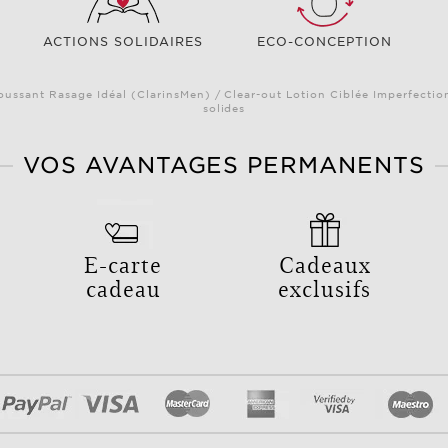
ACTIONS SOLIDAIRES
ECO-CONCEPTION
oussant Rasage Idéal (ClarinsMen) / Clear-out Lotion Ciblée Imperfectio
solides
VOS AVANTAGES PERMANENTS
E-carte
Cadeaux
cadeau
exclusifs