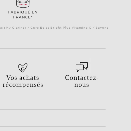
FABRIQUÉ EN
FRANCE*
ns (My Clarins) / Cure Eclat Bright Plus Vitamine C / Savons
Vos achats
Contactez-
récompensés
nous