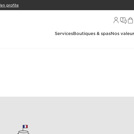
’en profite
Services
Boutiques & spas
Nos valeu