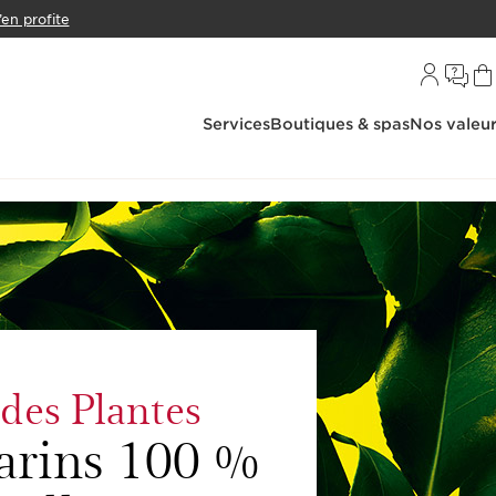
’en profite
Services
Boutiques & spas
Nos valeu
 des Plantes
arins 100 %