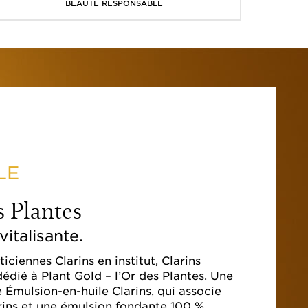
BEAUTÉ RESPONSABLE
LE
s Plantes
italisante.
ticiennes Clarins en institut, Clarins
dié à Plant Gold – l’Or des Plantes. Une
 Émulsion-en-huile Clarins, qui associe
rins et une émulsion fondante 100 %