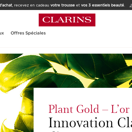
’achat
, recevez en cadeau
votre trousse
et
vos 3 essentiels beauté
.
J
ux
Offres Spéciales
Plant Gold – L’or
Innovation Cl