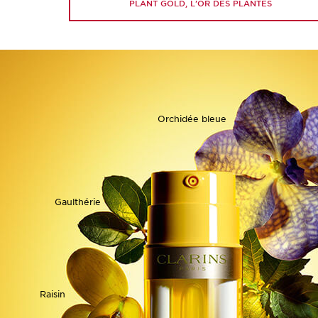
PLANT GOLD, L'OR DES PLANTES
Orchidée bleue
Gaulthérie
Raisin