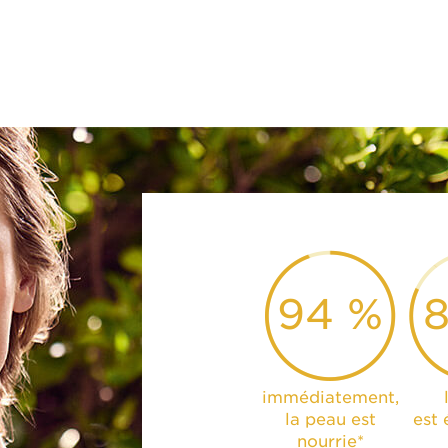
94 %
immédiatement,
la peau est
est 
nourrie*