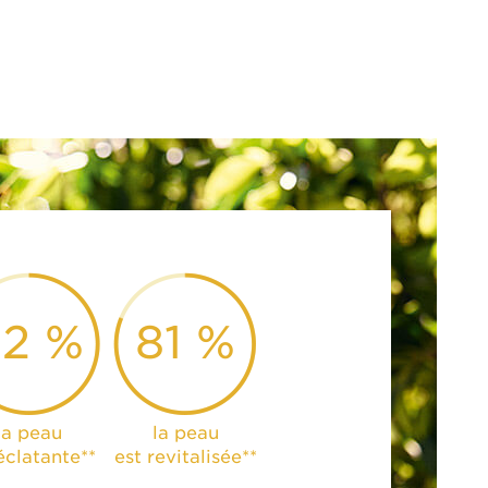
82 %
81 %
la peau
la peau
éclatante**
est revitalisée**