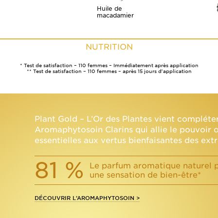
Huile de
macadamier
NUTRITION
* Test de satisfaction – 110 femmes – Immédiatement après application
** Test de satisfaction – 110 femmes – après 15 jours d’application
Plant Gold – L’Or des Plantes vient compléter
Aromaphytosoin Clarins qui allie le pouvoir ol
essentielles aux vertus bienfaisantes des extr
81 %
Le parfum aromatique naturel 
une sensation de bien-être*
DÉCOUVRIR L’AROMAPHYTOSOIN >