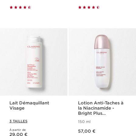
Lait Démaquillant​
Lotion Anti-Taches à
Visage​
la Niacinamide -
Bright Plus
[Advanced]
3 TAILLES
150 ml
Nouveau prix 57,00 €
À partir de
Nouveau prix 29,00 €
57,00 €
29,00 €