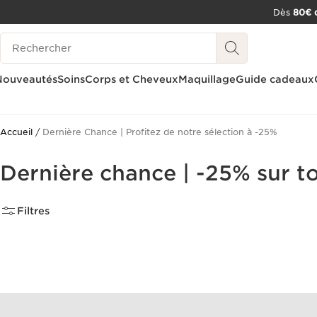
Dès
80€ d
ALLER AU CONTENU
Historique des recherches
CONSULTER LE PIED DE PAGE
OUTIL D'ACCESSIBILITÉ
Nouveautés
Soins
Corps et Cheveux
Maquillage
Guide cadeaux
Accueil
Dernière Chance | Profitez de notre sélection à -25%
Dernière chance | -25% sur to
Filtres