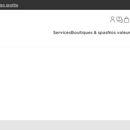
’en profite
Services
Boutiques & spas
Nos valeu