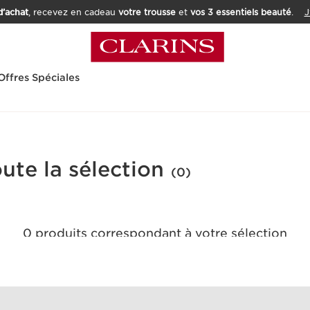
’achat
, recevez en cadeau
votre trousse
et
vos 3 essentiels beauté
.
J
Offres Spéciales
ute la sélection
(0)
0 produits correspondant à votre sélection
Réinitialiser tous les filtres