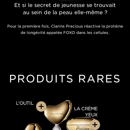
Et si le secret de jeunesse se trouvait
au sein de la peau elle-même ?
Pour la première fois, Clarins Precious réactive la protéine
de longévité appelée FOXO dans les cellules.
PRODUITS RARES
L’OUTIL
LA CRÈME
LE SÉRUM
LA CRÈME YEUX
YEUX
LA CRÈME RICHE
LA CRÈME
LA LOTION
L’OUTIL
Un sérum anti-âge exceptionnel qui définit
Une formule précieuse pour corriger et protéger