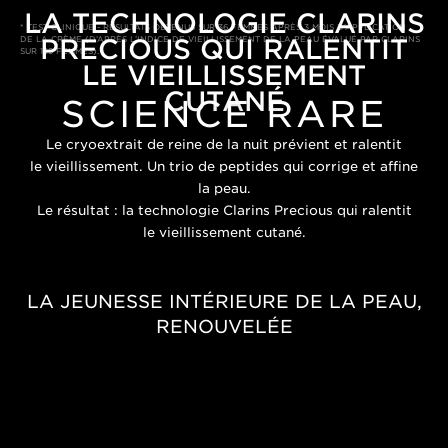
LA TECHNOLOGIE CLARINS
* TEST CLINIQUE - RÉSULTATS OBTENUS SUR 36 FEMMES APRÈS 3 MOIS D’APPLICATION
PRECIOUS QUI RALENTIT
DE LA CRÈME (D’APRÈS L’INDICE DE VIEILLISSEMENT DE LA PEAU ÉVALUÉ PAR CLARINS
SUR 129 FEMMES).
LE VIEILLISSEMENT
CUTANÉ
SCIENCE RARE
Le cryoextrait de reine de la nuit prévient et ralentit
le vieillissement. Un trio de peptides qui corrige et affine
la peau.
Le résultat : la technologie Clarins Precious qui ralentit
le vieillissement cutané.
LA JEUNESSE INTÉRIEURE DE LA PEAU,
RENOUVELÉE