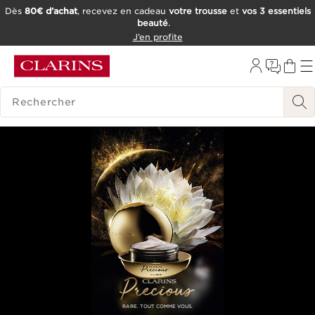
Dès
80€ d’achat
, recevez en cadeau
votre trousse
et
vos 3 essentiels
beauté
.
ALLER AU CONTENU
J’en profite
CONSULTER LE PIED DE PAGE
OUTIL D'ACCESSIBILITÉ
HISTORIQUE DES RECHERCHES
RARE. TOUT COMME VOUS.