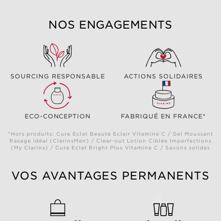
NOS ENGAGEMENTS
SOURCING RESPONSABLE
ACTIONS SOLIDAIRES
ECO-CONCEPTION
FABRIQUÉ EN FRANCE*
*Hors produits: Cure Eclat Beauté Eclair Vitamine C / Gel Moussant
Rasage Idéal (ClarinsMen) / Clear-out Lotion Ciblée Imperfections
(My Clarins) / Cure Eclat Bright Plus Vitamine C / Savons solides
VOS AVANTAGES PERMANENTS