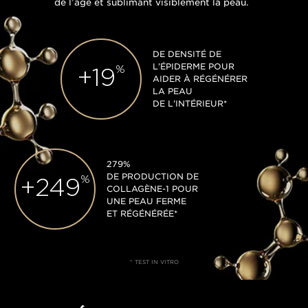
de l’âge et sublimant visiblement la peau.
DE DENSITÉ DE
L’ÉPIDERME POUR
%
+
19
AIDER À RÉGÉNÉRER
LA PEAU
DE L’INTÉRIEUR*
279%
DE PRODUCTION DE
%
+
271
COLLAGÈNE-1 POUR
UNE PEAU FERME
ET RÉGÉNÉRÉE*
* TEST IN VITRO