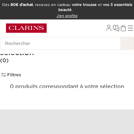
Dès
80€ d’achat
, recevez en cadeau
votre trousse
et
vos 3 essentiels
beauté
.
ALLER AU CONTENU
J’en profite
CONSULTER LE PIED DE PAGE
OUTIL D'ACCESSIBILITÉ
Historique des recherches
Ventes Privées | -30% sur une
sélection
(0)
Filtres
0 produits correspondant à votre sélection
Réinitialiser tous les filtres