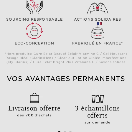
SOURCING RESPONSABLE
ACTIONS SOLIDAIRES
ECO-CONCEPTION
FABRIQUÉ EN FRANCE*
*Hors produits: Cure Eclat Beauté Eclair Vitamine C / Gel Moussant
Rasage Idéal (ClarinsMen) / Clear-out Lotion Ciblée Imperfections
(My Clarins) / Cure Eclat Bright Plus Vitamine C / Savons solides
VOS AVANTAGES PERMANENTS
Livraison offerte
3 échantillons
offerts
dès 70€ d'achats
sur demande