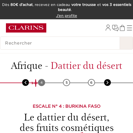
Dès
80€ d’achat
, recevez en cadeau
votre trousse
et
vos 3 essentiels
beauté
.
ALLER AU CONTENU
J’en profite
CONSULTER LE PIED DE PAGE
OUTIL D'ACCESSIBILITÉ
HISTORIQUE DES RECHERCHES
Afrique
-
Dattier du désert
3
4
5
6
7
ESCALE N°
4
: BURKINA FASO
Le dattier du désert,
des fruits cosmétiques