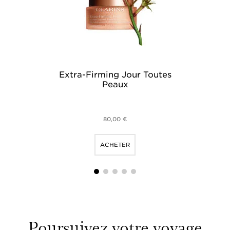
Extra-Firming Jour Toutes
Ext
Peaux
fer
80,00 €
ACHETER
1
2
3
4
5
Poursuivez votre voyage