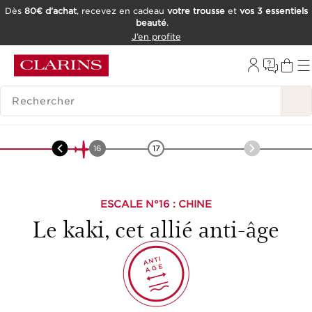
Dès
80€ d’achat
, recevez en cadeau
votre trousse
et
vos 3 essentiels
beauté
.
ALLER AU CONTENU
J’en profite
CONSULTER LE PIED DE PAGE
OUTIL D'ACCESSIBILITÉ
HISTORIQUE DES RECHERCHES
Asie
-
Kaki
15
16
17
ESCALE N°
16
: CHINE
Le kaki, cet allié anti-âge