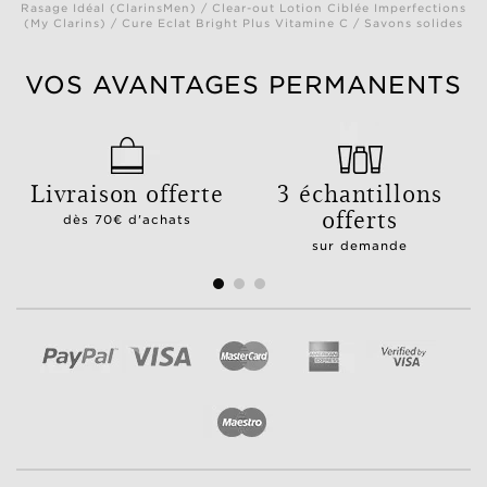
Rasage Idéal (ClarinsMen) / Clear-out Lotion Ciblée Imperfections
(My Clarins) / Cure Eclat Bright Plus Vitamine C / Savons solides
VOS AVANTAGES PERMANENTS
Livraison offerte
3 échantillons
offerts
dès 70€ d'achats
sur demande