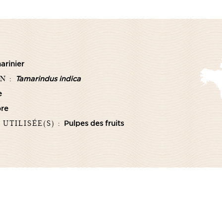
arinier
N :
Tamarindus indica
e
re
 UTILISÉE(S) :
Pulpes des fruits