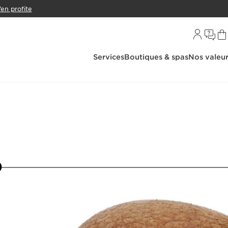
’en profite
Services
Boutiques & spas
Nos valeu
14
15
16
17