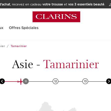
’achat
, recevez en cadeau
votre trousse
et
vos 3 essentiels beauté
.
J
ux
Offres Spéciales
bier
Tamarinier
Asie
-
Tamarinier
11
12
13