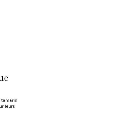
que
e tamarin
ur leurs