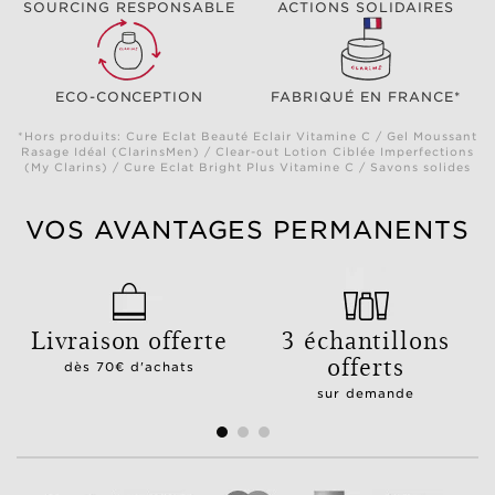
SOURCING RESPONSABLE
ACTIONS SOLIDAIRES
ECO-CONCEPTION
FABRIQUÉ EN FRANCE*
*Hors produits: Cure Eclat Beauté Eclair Vitamine C / Gel Moussant
Rasage Idéal (ClarinsMen) / Clear-out Lotion Ciblée Imperfections
(My Clarins) / Cure Eclat Bright Plus Vitamine C / Savons solides
VOS AVANTAGES PERMANENTS
Livraison offerte
3 échantillons
offerts
dès 70€ d'achats
sur demande