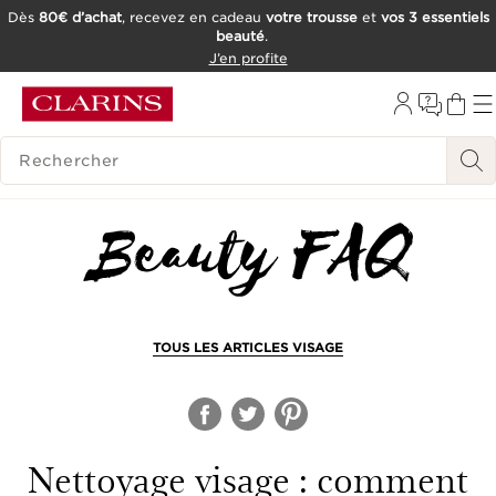
Dès
80€ d’achat
, recevez en cadeau
votre trousse
et
vos 3 essentiels
beauté
.
ALLER AU CONTENU
J’en profite
CONSULTER LE PIED DE PAGE
OUTIL D'ACCESSIBILITÉ
HISTORIQUE DES RECHERCHES
TOUS LES ARTICLES VISAGE
Nettoyage visage : comment